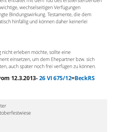
ent entfaltet mit dem Tod des erstversterbenden
wichtige, wechselseitigen Verfügungen
ingte Bindungswirkung. Testamente, die dem
isch hinfällig und können daher keinerlei
nicht erleben möchte, sollte eine
ament einsetzen, um dem Ehepartner bzw. sich
lten, auch später noch frei verfügen zu können.
vom 12.3.2013-
26 VI 675/12
=
BeckRS
ter
ktoberfestwiese