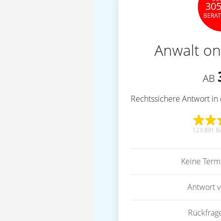
305
BERA
Anwalt on
AB
Rechtssichere Antwort in 
123.891 B
Keine Term
Antwort 
Rückfrag