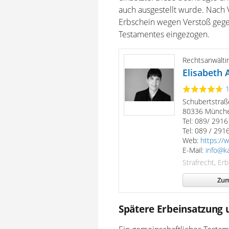
auch ausgestellt wurde. Nach 
Erbschein wegen Verstoß gege
Testamentes eingezogen.
Rechtsanwälti
Elisabeth A
Schubertstraß
80336 Münch
Tel: 089/ 291
Tel: 089 / 29
Web:
https://w
E-Mail:
info@ka
Strafrecht, Er
Zum
Spätere Erbeinsatzung 