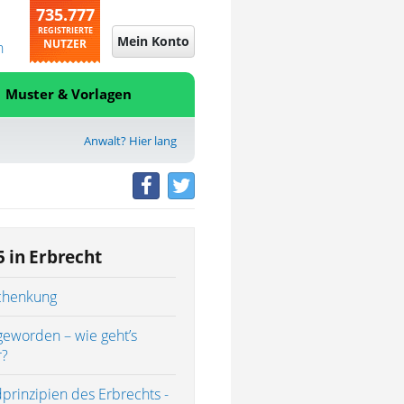
735.777
REGISTRIERTE
Mein Konto
NUTZER
n
Muster & Vorlagen
Anwalt? Hier lang
5 in Erbrecht
chenkung
geworden – wie geht’s
r?
prinzipien des Erbrechts -