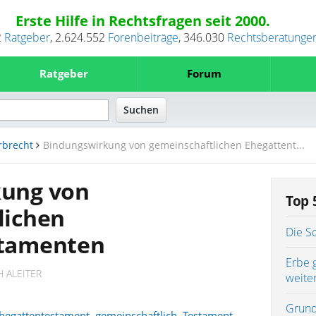
Erste Hilfe in Rechtsfragen seit 2000.
2
Ratgeber
,
2.624.552
Forenbeiträge
,
346.030
Rechtsberatunge
Ratgeber
Forum
rbrecht
Bindungswirkung von gemeinschaftlichen Ehegattent...
kung von
Top 
lichen
Die S
stamenten
Erbe 
 ALEITER
weite
Grund
hegattentestament
,
gemeinschaftlich
,
Testament
,