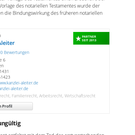
Vorlage des notariellen Testamentes wurde der
n die Bindungswirkung des früheren notariellen
n
PARTNER
SEIT 2013
leiter
10 Bewertungen
e 6
en
61431
161423
ww.kanzlei-aleiter.de
nzlei-aleiter.de
brecht, Familienrecht, Arbeitsrecht, Wirtschaftsrecht
 Profil
ungültig