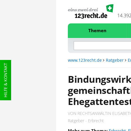
14.39
Themen
www.123recht.de
Ratgeber
E
HILFE & KONTAKT
Bindungswir
gemeinschaft
Ehegattente
VON RECHTSANWÄLTIN ELISABETH
Ratgeber - Erbrecht
Mehr zum Thema:
Erbrecht
,
E