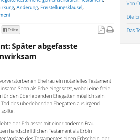
Von O
irkung
,
Änderung
,
Freistellungsklausel
,
ament
Die E
Das T
Teilen
t: Später abgefasste
unwirksam
 vorverstorbenen Ehefrau ein notarielles Testament
einsame Sohn als Erbe eingesetzt, wobei eine freie
nn für den überlebenden Ehegatten möglich sein
m Tod des überlebenden Ehegatten aus irgend
sollte.
ebte der Erblasser mit einer anderen Frau
en handschriftlichen Testament als Erbin
nter Vorlage des Testamentes einen Erbschein, der