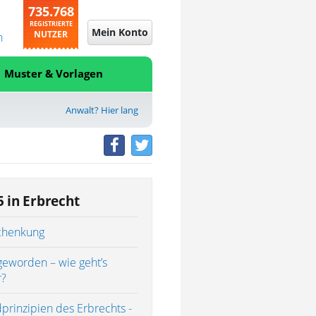
735.768
REGISTRIERTE
Mein Konto
NUTZER
n
Muster & Vorlagen
Anwalt? Hier lang
5 in Erbrecht
chenkung
geworden – wie geht’s
r?
prinzipien des Erbrechts -