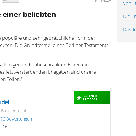
Von O
 einer beliebten
Die E
Das T
ne populäre und sehr gebräuchliche Form der
euten. Die Grundformel eines Berliner Testaments
u alleinigen und unbeschränkten Erben ein.
s letztversterbenden Ehegatten sind unsere
n Teilen.“
PARTNER
SEIT 2008
idel
 Familienrecht
776 Bewertungen
e 16