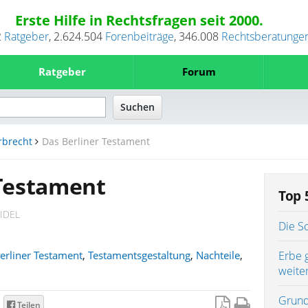
Erste Hilfe in Rechtsfragen seit 2000.
2
Ratgeber
,
2.624.504
Forenbeiträge
,
346.008
Rechtsberatunge
Ratgeber
Forum
rbrecht
Das Berliner Testament
 Testament
Top 
IDEL
Die S
erliner Testament
,
Testamentsgestaltung
,
Nachteile
,
Erbe 
weite
Grund
Teilen