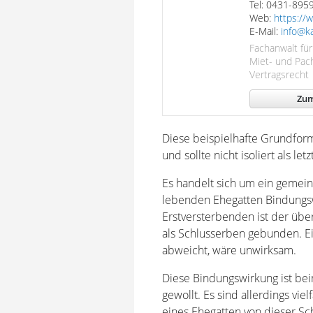
Tel: 0431-895
Web:
https://w
E-Mail:
info@ka
Fachanwalt für
Miet- und Pac
Vertragsrecht
Zum
Diese beispielhafte Grundform
und sollte nicht isoliert als le
Es handelt sich um ein gemein
lebenden Ehegatten Bindungsw
Erstversterbenden ist der übe
als Schlusserben gebunden. Ei
abweicht, wäre unwirksam.
Diese Bindungswirkung ist be
gewollt. Es sind allerdings vi
eines Ehegatten von dieser Sc