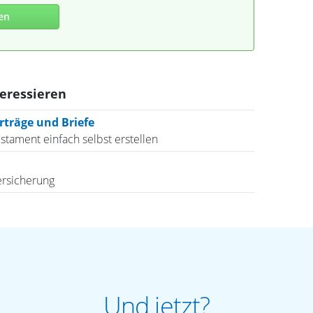
en
teressieren
träge und Briefe
estament einfach selbst erstellen
ersicherung
Und jetzt?