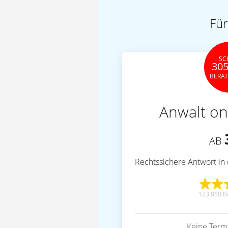
Für
SC
305
BERA
Anwalt on
AB
Rechtssichere Antwort in 
123.860 B
Keine Term