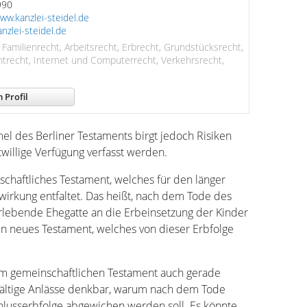
990
ww.kanzlei-steidel.de
nzlei-steidel.de
 Familienrecht, Arbeitsrecht, Erbrecht, Grundstücksrecht,
htrecht, Internet und Computerrecht, Verkehrsrecht,
 Profil
el des Berliner Testaments birgt jedoch Risiken
tztwillige Verfügung verfasst werden.
schaftliches Testament, welches für den länger
irkung entfaltet. Das heißt, nach dem Tode des
rlebende Ehegatte an die Erbeinsetzung der Kinder
n neues Testament, welches von dieser Erbfolge
im gemeinschaftlichen Testament auch gerade
elfältige Anlässe denkbar, warum nach dem Tode
hlusserbfolge abgewichen werden soll. Es könnte