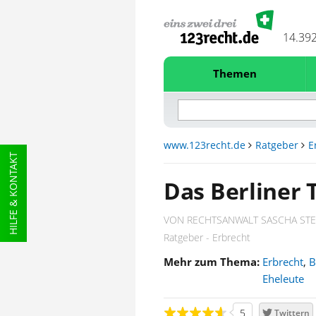
14.39
Themen
www.123recht.de
Ratgeber
E
HILFE & KONTAKT
Das Berliner
VON RECHTSANWALT SASCHA STE
Ratgeber - Erbrecht
Mehr zum Thema:
Erbrecht
,
B
Eheleute
5
Twittern