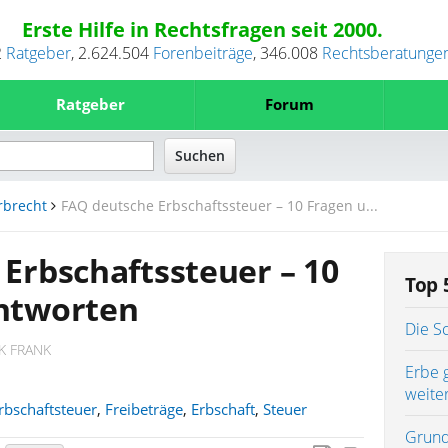
Erste Hilfe in Rechtsfragen seit 2000.
2
Ratgeber
,
2.624.504
Forenbeiträge
,
346.008
Rechtsberatunge
Ratgeber
Forum
rbrecht
FAQ deutsche Erbschaftssteuer – 10 Fragen u...
Erbschaftssteuer – 10
Top 
ntworten
Die S
K FRANK
Erbe 
weite
rbschaftsteuer
,
Freibeträge
,
Erbschaft
,
Steuer
Grund