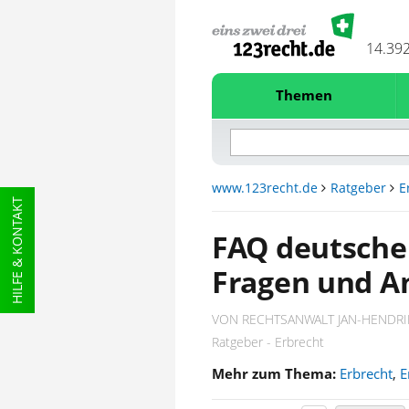
14.39
Themen
www.123recht.de
Ratgeber
E
HILFE & KONTAKT
FAQ deutsche 
Fragen und A
VON RECHTSANWALT JAN-HENDRI
Ratgeber - Erbrecht
Mehr zum Thema:
Erbrecht
,
E