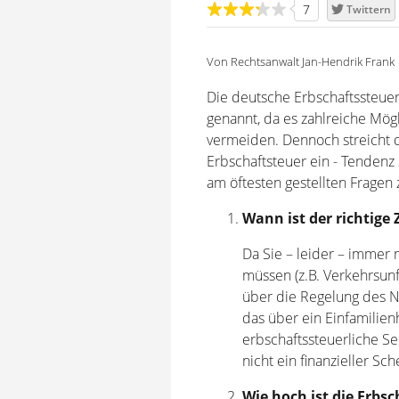
7
Twittern
Von Rechtsanwalt Jan-Hendrik Frank
Die deutsche Erbschaftssteue
genannt, da es zahlreiche Mögl
vermeiden. Dennoch streicht d
Erbschaftsteuer ein - Tendenz 
am öftesten gestellten Fragen
Wann ist der richtige
Da Sie – leider – immer
müssen (z.B. Verkehrsunfa
über die Regelung des 
das über ein Einfamilien
erbschaftssteuerliche S
nicht ein finanzieller S
Wie hoch ist die Erbsc