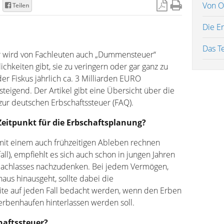
Von O
Teilen
Die E
Das T
r wird von Fachleuten auch „Dummensteuer“
ichkeiten gibt, sie zu veringern oder gar ganz zu
er Fiskus jährlich ca. 3 Milliarden EURO
steigend. Der Artikel gibt eine Übersicht über die
 zur deutschen Erbschaftssteuer (FAQ).
 Zeitpunkt für die Erbschaftsplanung?
 mit einem auch frühzeitigen Ableben rechnen
ll), empfiehlt es sich auch schon in jungen Jahren
Nachlasses nachzudenken. Bei jedem Vermögen,
haus hinausgeht, sollte dabei die
eite auf jeden Fall bedacht werden, wenn den Erben
cherbenhaufen hinterlassen werden soll.
haftssteuer?