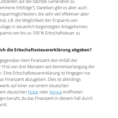
Lebzeiten auf die nächste Generation zu
ommene Erbfolge“). Daneben gibt es aber auch
rsparmöglichkeiten, die sehr viel effektiver aber
d, z.B. die Möglichkeit der Ersparnis von
nlage in steuerlich begünstigten Anlageformen.
rsparnis von bis zu 100 % Erbschaftsteuer zu
 ich die Erbschaftssteuererklärung abgeben?
t, gegenüber dem Finanzamt den Anfall der
r Frist von drei Monaten seit Kenntniserlangung der
. Eine Erbschaftsteuererklärung ist hingegen nur
s Finanzamt abzugeben. Dies ist allerdings
rwerb auf einer von einem deutschen
inem deutschen
Notar
oder
Konsul
eröffneten
en beruht, da das Finanzamt in diesem Fall durch
wird.