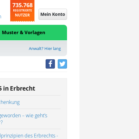
735.768
REGISTRIERTE
Mein Konto
NUTZER
n
Muster & Vorlagen
Anwalt? Hier lang
5 in Erbrecht
chenkung
geworden – wie geht’s
r?
prinzipien des Erbrechts -