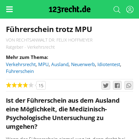
Führerschein trotz MPU
VON RECHTSANWALT DR. FELIX HOFFMEYER
Ratgeber - Verkehrsrecht
Mehr zum Thema:
Verkehrsrecht
,
MPU
,
Ausland
,
Neuerwerb
,
Idiotentest
,
Führerschein
15
Ist der Führerschein aus dem Ausland
eine Möglichkeit, die Medizinisch-
Psychologische Untersuchung zu
umgehen?