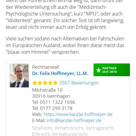
Wenn der Führerschein einmal weg ist, dann droht bei
der Wiedererteilung oft auch die "Medizinisch-
Psychologische Untersuchung", kurz "MPU", oder auch
"Idiotentest" genannt. Ein solcher Test ist oft langwierig,
teuer und nicht immer auch von Erfolg gekrönt.
Viele suchen sodann nach Alternativen bei Fahrschulen
im Europäischen Ausland, wobei Ihnen diese meist das
"blaue vom Himmel" versprechen.
Rechtsanwalt
PARTNER
SEIT 2010
Dr. Felix Hoffmeyer, LL.M.
3567 Bewertungen
Milchstraße 10
30916 Isernhagen
Tel: 0511 1322 1696
Tel: 0177 299 3178
Web:
https://www.kanzlei-hoffmeyer.de
E-Mail:
info@kanzlei-hoffmeyer.de
Strafrecht, Verkehrsrecht, Vertragsrecht,
Erbrecht, Verwaltungsrecht