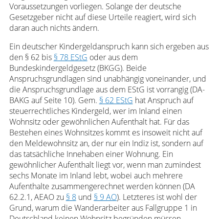
Voraussetzungen vorliegen. Solange der deutsche
Gesetzgeber nicht auf diese Urteile reagiert, wird sich
daran auch nichts ändern.
Ein deutscher Kindergeldanspruch kann sich ergeben aus
den § 62 bis
§ 78 EStG
oder aus dem
Bundeskindergeldgesetz (BKGG). Beide
Anspruchsgrundlagen sind unabhängig voneinander, und
die Anspruchsgrundlage aus dem EStG ist vorrangig (DA-
BAKG auf Seite 10). Gem.
§ 62 EStG
hat Anspruch auf
steuerrechtliches Kindergeld, wer im Inland einen
Wohnsitz oder gewöhnlichen Aufenthalt hat. Für das
Bestehen eines Wohnsitzes kommt es insoweit nicht auf
den Meldewohnsitz an, der nur ein Indiz ist, sondern auf
das tatsächliche Innehaben einer Wohnung. Ein
gewöhnlicher Aufenthalt liegt vor, wenn man zumindest
sechs Monate im Inland lebt, wobei auch mehrere
Aufenthalte zusammengerechnet werden können (DA
62.2.1, AEAO zu
§ 8
und
§ 9 AO
). Letzteres ist wohl der
Grund, warum die Wanderarbeiter aus Fallgruppe 1 in
Deutschland keinen Wohnsitz begründen müssen,