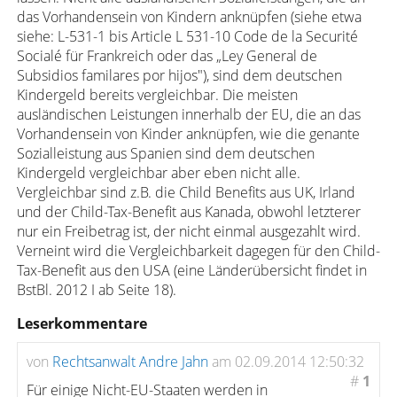
das Vorhandensein von Kindern anknüpfen (siehe etwa
siehe: L-531-1 bis Article L 531-10 Code de la Securité
Socialé für Frankreich oder das „Ley General de
Subsidios familares por hijos"), sind dem deutschen
Kindergeld bereits vergleichbar. Die meisten
ausländischen Leistungen innerhalb der EU, die an das
Vorhandensein von Kinder anknüpfen, wie die genante
Sozialleistung aus Spanien sind dem deutschen
Kindergeld vergleichbar aber eben nicht alle.
Vergleichbar sind z.B. die Child Benefits aus UK, Irland
und der Child-Tax-Benefit aus Kanada, obwohl letzterer
nur ein Freibetrag ist, der nicht einmal ausgezahlt wird.
Verneint wird die Vergleichbarkeit dagegen für den Child-
Tax-Benefit aus den USA (eine Länderübersicht findet in
BstBl. 2012 I ab Seite 18).
Leserkommentare
von
Rechtsanwalt Andre Jahn
am 02.09.2014 12:50:32
#
1
Für einige Nicht-EU-Staaten werden in