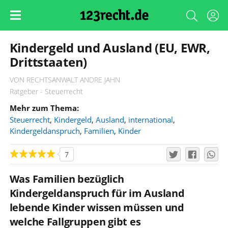
Kindergeld und Ausland (EU, EWR,
Drittstaaten)
VON RECHTSANWALT ANDRE JAHN
Ratgeber - Steuerrecht
Mehr zum Thema:
Steuerrecht
,
Kindergeld
,
Ausland
,
international
,
Kindergeldanspruch
,
Familien
,
Kinder
7
Was Familien bezüglich
Kindergeldanspruch für im Ausland
lebende Kinder wissen müssen und
welche Fallgruppen gibt es