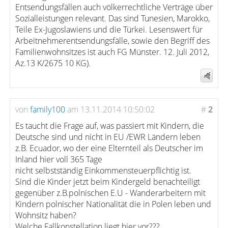
Entsendungsfällen auch völkerrechtliche Verträge über
Sozialleistungen relevant. Das sind Tunesien, Marokko,
Teile Ex-Jugoslawiens und die Türkei. Lesenswert für
Arbeitnehmerentsendungsfälle, sowie den Begriff des
Familienwohnsitzes ist auch FG Münster. 12. Juli 2012,
Az.13 K/2675 10 KG).
von
family100
am 13.11.2014 10:50:02
#
2
Es taucht die Frage auf, was passiert mit Kindern, die
Deutsche sind und nicht in EU /EWR Ländern leben
z.B. Ecuador, wo der eine Elternteil als Deutscher im
Inland hier voll 365 Tage
nicht selbstständig Einkommensteuerpflichtig ist.
Sind die Kinder jetzt beim Kindergeld benachteiligt
gegenüber z.B.polnischen E.U - Wanderarbeitern mit
Kindern polnischer Nationalität die in Polen leben und
Wohnsitz haben?
Welche Fallkonstellation liegt hier vor???