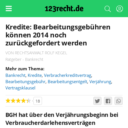
Kredite: Bearbeitungsgebühren
können 2014 noch
zurückgefordert werden
VON RECHTSANWALT ROLF KEGEL
Ratgeber - Bankrecht
Mehr zum Thema:
Bankrecht
,
Kredite
,
Verbracherkreditvertrag
,
Bearbeitungsgebühr
,
Bearbeitungsentgelt
,
Verjährung
,
Vertragsklausel
18
BGH hat über den Verjährungsbeginn bei
Verbraucherdarlehensverträgen