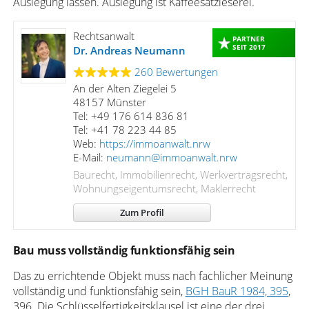
Auslegung lassen. Auslegung ist Kaffeesatzleserei.
Rechtsanwalt
PARTNER
SEIT 2017
Dr. Andreas Neumann
260 Bewertungen
An der Alten Ziegelei 5
48157 Münster
Tel: +49 176 614 836 81
Tel: +41 78 223 44 85
Web:
https://immoanwalt.nrw
E-Mail:
neumann@immoanwalt.nrw
Baurecht, Immobilienrecht, Werkvertragsrecht,
Wohnungseigentumsrecht, Maklerrecht
Zum Profil
Bau muss vollständig funktionsfähig sein
Das zu errichtende Objekt muss nach fachlicher Meinung
vollständig und funktionsfähig sein,
BGH BauR 1984, 395
,
396. Die Schlüsselfertigkeitsklausel ist eine der drei