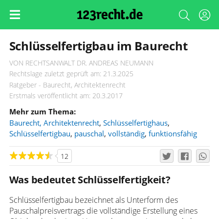
Schlüsselfertigbau im Baurecht
VON RECHTSANWALT DR. ANDREAS NEUMANN
Rechtslage zuletzt geprüft am: 21.3.2025
Ratgeber - Baurecht, Architektenrecht
Erstmals veröffentlicht am: 20.3.2017
Mehr zum Thema:
Baurecht, Architektenrecht
,
Schlüsselfertighaus
,
Schlüsselfertigbau
,
pauschal
,
vollständig
,
funktionsfähig
12
Was bedeutet Schlüsselfertigkeit?
Schlüsselfertigbau bezeichnet als Unterform des
Pauschalpreisvertrags die vollständige Erstellung eines