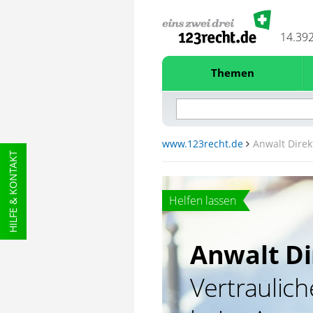
14.39
Themen
www.123recht.de
Anwalt Direk
HILFE & KONTAKT
Helfen lassen
Anwalt Di
Vertraulic