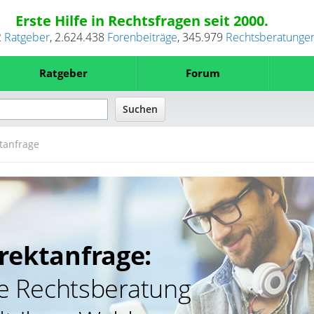
Erste Hilfe in Rechtsfragen seit 2000.
2
Ratgeber
,
2.624.438
Forenbeiträge
,
345.979
Rechtsberatunge
Ratgeber
Forum
tanfrage
rektanfrage:
he Rechtsberatung