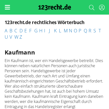
123recht.de rechtliches Wörterbuch
A
B
C
D
E
F
G
H
I
J
K
L
M
N
O
P
Q
R
S
T
U
V
W
Z
Kaufmann
Ein Kaufmann ist, wer ein Handelsgewerbe betreibt. Dies
können neben natürlichen Personen auch juristische
Personen sein. Handelsgewerbe ist jeder
Gewerbebetrieb, der nach Art und Umfang einen
kaufmännisch eingerichteten Geschäftsbetrieb erfordert.
Wer also einfach strukturierte überschaubare
Geschäftsbeziehungen hat, ist auch bei hohem Umsatz
kein Kaufmann. Kaufmann kraft Eintragung kann daneben
werden, wer die kaufmännische Eigenschaft durch
Eintragung in das Handelsregister erlangt