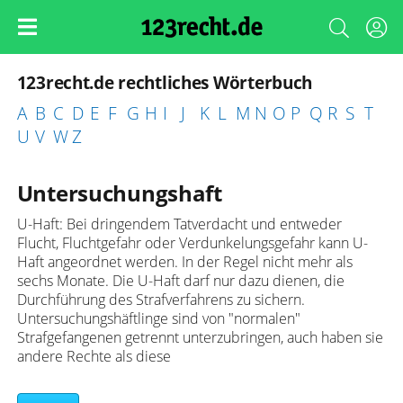
123recht.de rechtliches Wörterbuch
A
B
C
D
E
F
G
H
I
J
K
L
M
N
O
P
Q
R
S
T
U
V
W
Z
Untersuchungshaft
U-Haft: Bei dringendem Tatverdacht und entweder
Flucht, Fluchtgefahr oder Verdunkelungsgefahr kann U-
Haft angeordnet werden. In der Regel nicht mehr als
sechs Monate. Die U-Haft darf nur dazu dienen, die
Durchführung des Strafverfahrens zu sichern.
Untersuchungshäftlinge sind von "normalen"
Strafgefangenen getrennt unterzubringen, auch haben sie
andere Rechte als diese