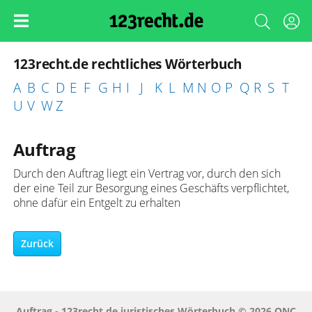
123recht.de rechtliches Wörterbuch
A
B
C
D
E
F
G
H
I
J
K
L
M
N
O
P
Q
R
S
T
U
V
W
Z
Auftrag
Durch den Auftrag liegt ein Vertrag vor, durch den sich
der eine Teil zur Besorgung eines Geschäfts verpflichtet,
ohne dafür ein Entgelt zu erhalten
Zurück
Auftrag - 123recht.de juristisches Wörterbuch © 2026 QNC