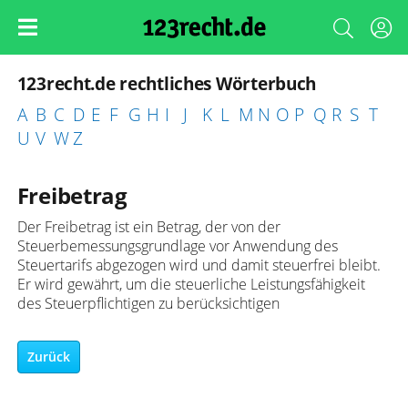
123recht.de rechtliches Wörterbuch
A
B
C
D
E
F
G
H
I
J
K
L
M
N
O
P
Q
R
S
T
U
V
W
Z
Freibetrag
Der Freibetrag ist ein Betrag, der von der
Steuerbemessungsgrundlage vor Anwendung des
Steuertarifs abgezogen wird und damit steuerfrei bleibt.
Er wird gewährt, um die steuerliche Leistungsfähigkeit
des Steuerpflichtigen zu berücksichtigen
Zurück