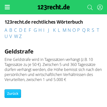
123recht.de rechtliches Wörterbuch
A
B
C
D
E
F
G
H
I
J
K
L
M
N
O
P
Q
R
S
T
U
V
W
Z
Geldstrafe
Eine Geldstrafe wird in Tagessätzen verhängt (z.B. 10
Tagessätze zu je 50 €). Zwischen 5 und 360 Tagessätze
dürfen verhängt werden, die Höhe bemisst sich nach den
persönlichen und wirtschaftlichen Verhältnissen des
Verurteilten, zwischen 1 und 5.000 €
Zurück