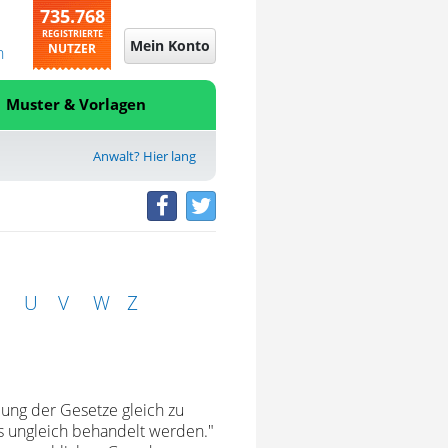
735.768
REGISTRIERTE
Mein Konto
NUTZER
n
Muster & Vorlagen
Anwalt? Hier lang
U
V
W
Z
ung der Gesetze gleich zu
es ungleich behandelt werden."