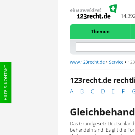
14.39
Themen
www.123recht.de
Service
123
HILFE & KONTAKT
123recht.de recht
A
B
C
D
E
F
Gleichbehand
Das Grundgesetz Deutschlands 
behandeln sind. Es gilt die Fo