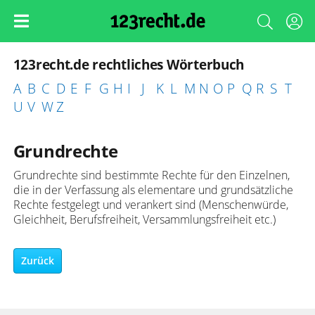
123recht.de rechtliches Wörterbuch
A
B
C
D
E
F
G
H
I
J
K
L
M
N
O
P
Q
R
S
T
U
V
W
Z
Grundrechte
Grundrechte sind bestimmte Rechte für den Einzelnen,
die in der Verfassung als elementare und grundsätzliche
Rechte festgelegt und verankert sind (Menschenwürde,
Gleichheit, Berufsfreiheit, Versammlungsfreiheit etc.)
Zurück