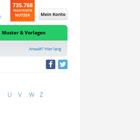
735.768
REGISTRIERTE
Mein Konto
NUTZER
n
Muster & Vorlagen
Anwalt? Hier lang
U
V
W
Z