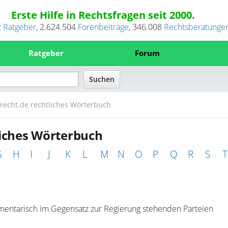
Erste Hilfe in Rechtsfragen seit 2000.
2
Ratgeber
,
2.624.504
Forenbeiträge
,
346.008
Rechtsberatunge
Ratgeber
Forum
recht.de rechtliches Wörterbuch
liches Wörterbuch
G
H
I
J
K
L
M
N
O
P
Q
R
S
T
amentarisch im Gegensatz zur Regierung stehenden Parteien