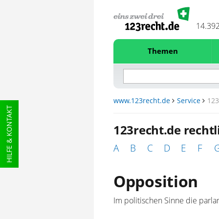
14.39
Themen
www.123recht.de
Service
123
HILFE & KONTAKT
123recht.de recht
A
B
C
D
E
F
Opposition
Im politischen Sinne die parl