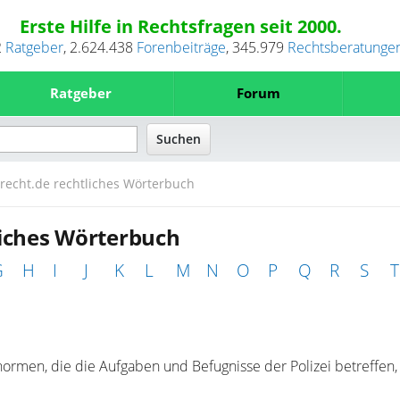
Erste Hilfe in Rechtsfragen seit 2000.
2
Ratgeber
,
2.624.438
Forenbeiträge
,
345.979
Rechtsberatunge
Ratgeber
Forum
recht.de rechtliches Wörterbuch
liches Wörterbuch
G
H
I
J
K
L
M
N
O
P
Q
R
S
T
normen, die die Aufgaben und Befugnisse der Polizei betreffen