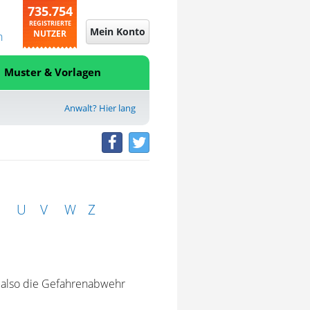
735.754
REGISTRIERTE
Mein Konto
NUTZER
n
Muster & Vorlagen
Anwalt? Hier lang
U
V
W
Z
, also die Gefahrenabwehr