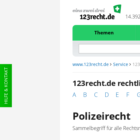
14.39
Themen
www.123recht.de
Service
123
HILFE & KONTAKT
123recht.de recht
A
B
C
D
E
F
Polizeirecht
Sammelbegriff für alle Rechts