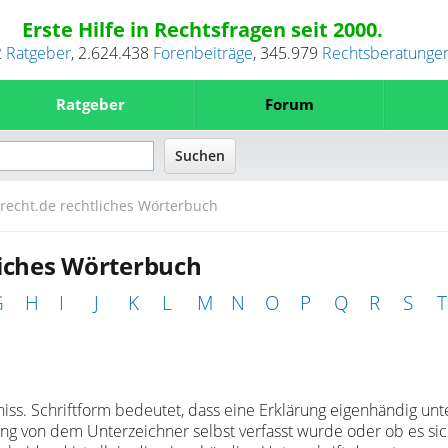
Erste Hilfe in Rechtsfragen seit 2000.
2
Ratgeber
,
2.624.438
Forenbeiträge
,
345.979
Rechtsberatunge
Ratgeber
Forum
recht.de rechtliches Wörterbuch
liches Wörterbuch
G
H
I
J
K
L
M
N
O
P
Q
R
S
T
iss. Schriftform bedeutet, dass eine Erklärung eigenhändig un
rung von dem Unterzeichner selbst verfasst wurde oder ob es si