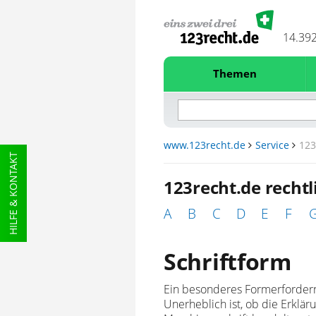
14.39
Themen
www.123recht.de
Service
123
HILFE & KONTAKT
123recht.de recht
A
B
C
D
E
F
Schriftform
Ein besonderes Formerfordern
Unerheblich ist, ob die Erklä