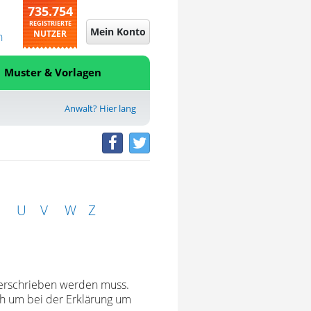
735.754
REGISTRIERTE
Mein Konto
NUTZER
n
Muster & Vorlagen
Anwalt? Hier lang
U
V
W
Z
terschrieben werden muss.
ch um bei der Erklärung um