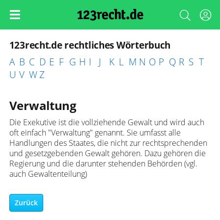
123recht.de rechtliches Wörterbuch
A
B
C
D
E
F
G
H
I
J
K
L
M
N
O
P
Q
R
S
T
U
V
W
Z
Verwaltung
Die Exekutive ist die vollziehende Gewalt und wird auch
oft einfach "Verwaltung" genannt. Sie umfasst alle
Handlungen des Staates, die nicht zur rechtsprechenden
und gesetzgebenden Gewalt gehören. Dazu gehören die
Regierung und die darunter stehenden Behörden (vgl.
auch Gewaltenteilung)
Zurück