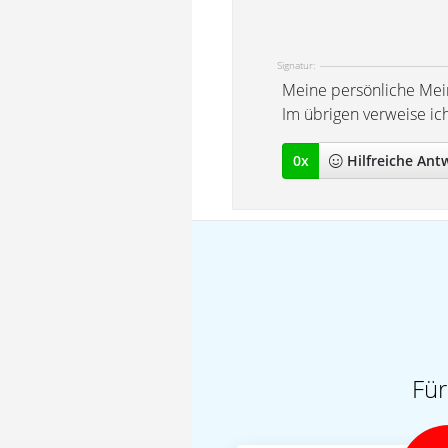
Signatur:
Meine persönliche Mei
Im übrigen verweise ic
0
x
Hilfreich
e Ant
Für