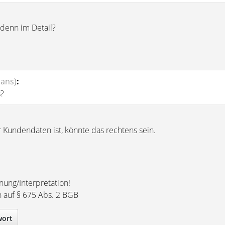
denn im Detail?
Hans)
:
s?
 Kundendaten ist, könnte das rechtens sein.
nung/Interpretation!
h auf § 675 Abs. 2 BGB
wort