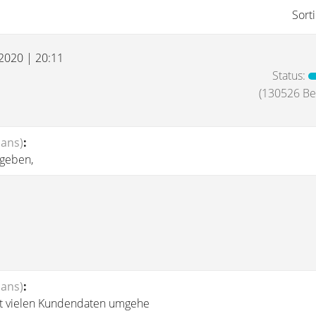
Sort
 2020 | 20:11
Status:
(130526 Bei
Hans)
:
egeben,
Hans)
:
mit vielen Kundendaten umgehe