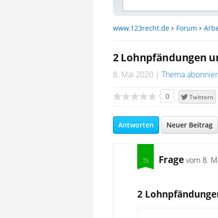
www.123recht.de
Forum
Arbe
2 Lohnpfändungen 
8. Mai 2020
Thema abonnie
0
Twittern
Antworten
Neuer Beitrag
Frage
vom
8. M
2 Lohnpfändung