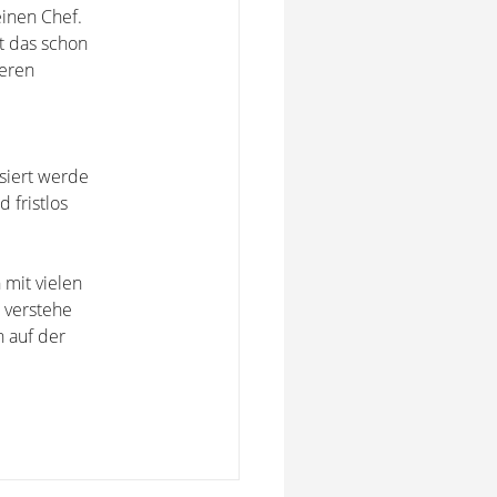
einen Chef.
t das schon
eren
siert werde
 fristlos
 mit vielen
 verstehe
 auf der