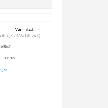
Von
blaubär+
iträge, 7372x hilfreich)
ießlich
e machts.
egen-