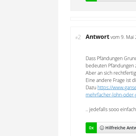
Antwort
2
vom
9. Mai
#
Dass Pfändungen Grund 
bedeuten Pfändungen zi
Aber an sich rechtfert
Eine andere Frage ist d
Dazu
https://www.gans
mehrfacher-lohn-oder-
.. jedefalls sooo einfac
0
x
Hilfreich
e Ant