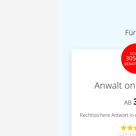
Für
SC
305
BERA
Anwalt on
AB
Rechtssichere Antwort in 
123.914 B