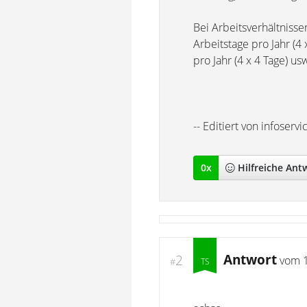
Bei Arbeitsverhältnisse
Arbeitstage pro Jahr (4
pro Jahr (4 x 4 Tage) us
-- Editiert von infoser
0
x
Hilfreich
e Ant
Antwort
2
vom
#