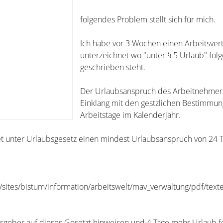
folgendes Problem stellt sich für mich.
Ich habe vor 3 Wochen einen Arbeitsver
unterzeichnet wo "unter § 5 Urlaub" fol
geschrieben steht.
Der Urlaubsanspruch des Arbeitnehmers
Einklang mit den gestzlichen Bestimmu
Arbeitstage im Kalenderjahr.
et unter Urlaubsgesetz einen mindest Urlaubsanspruch von 24 
ites/bistum/information/arbeitswelt/mav_verwaltung/pdf/text
sgeber auf dieses Gesetzt hinweisen und 4 Tage mehr Urlaub f