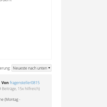
ierung:
Von
fragensteller0815
9 Beiträge, 15x hilfreich)
he (Montag -