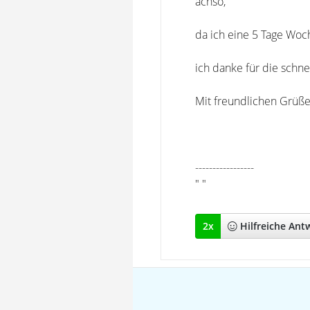
achso,
da ich eine 5 Tage Woc
ich danke für die schn
Mit freundlichen Grüß
-----------------
" "
2
x
Hilfreich
e Ant