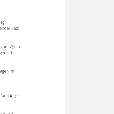
tag
gender Satz
 beträgt im
ngen 20
Tagen im
e/urlaubsges
ordern?