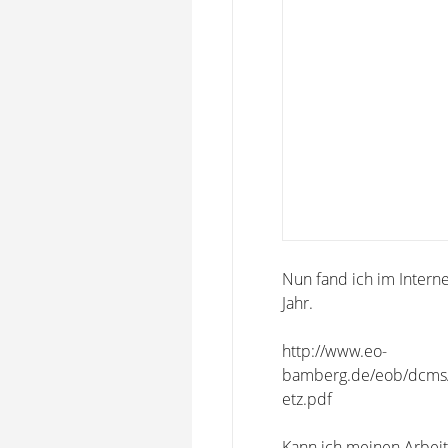
Nun fand ich im Intern
Jahr.
http://www.eo-
bamberg.de/eob/dcms/s
etz.pdf
Kann ich meinen Arbeit