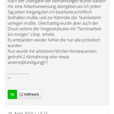
Nach der Übergabe der Abmahnungen wurde danach
mir eine Arbeitsanweisung übergeben,wo ich jeden
Tag jeden Vorgang,den ich bearbeite,schriftlich
festhalten mußte und zur Kotnrolle der Teamleiterin
vorlegen mußte. Gleichzeitig wurde aber auch der
Druck seitens der Vorgesetzte,wie mit "Terminarbeit
bis morgen" z.bsp. erhöht.
Es entstanden wieder Fehler,die nun alle protolliert
wurden.
Nun wurde mit arbeitsrechtlichen Konsequenzen
gedroht:2.Abmahnung oder etwas
anderes(Kündigung)J??
-----------------
""
0
x
Hilfreich
24. April 2010 | 13:27