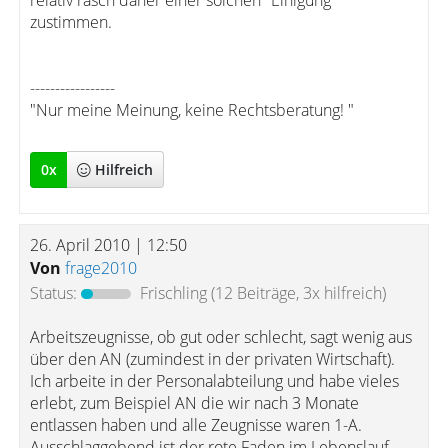
relativ rasch daher einer solchen "Einigung"
zustimmen.
-----------------
"Nur meine Meinung, keine Rechtsberatung! "
0
x
Hilfreich
26. April 2010 | 12:50
Von
frage2010
Status:
Frischling
(12 Beiträge, 3x hilfreich)
Arbeitszeugnisse, ob gut oder schlecht, sagt wenig aus
über den AN (zumindest in der privaten Wirtschaft).
Ich arbeite in der Personalabteilung und habe vieles
erlebt, zum Beispiel AN die wir nach 3 Monate
entlassen haben und alle Zeugnisse waren 1-A.
Ausschlaggebend ist der rote Faden im Lebenslauf,