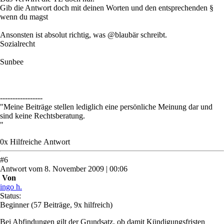
Gib die Antwort doch mit deinen Worten und den entsprechenden §
wenn du magst
Ansonsten ist absolut richtig, was @blaubär schreibt.
Sozialrecht
Sunbee
-----------------
"Meine Beiträge stellen lediglich eine persönliche Meinung dar und
sind keine Rechtsberatung.
"
0
x
Hilfreich
e Antwort
#
6
Antwort
vom
8. November 2009 | 00:06
Von
ingo h.
Status:
Beginner
(57 Beiträge, 9x hilfreich)
Bei Abfindungen gilt der Grundsatz, ob damit Kündigungsfristen