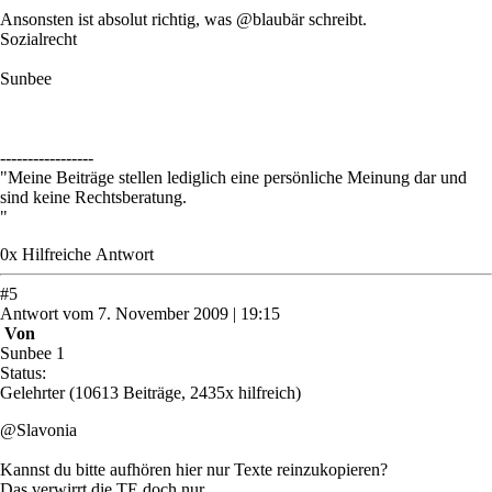
Ansonsten ist absolut richtig, was @blaubär schreibt.
Sozialrecht
Sunbee
-----------------
"Meine Beiträge stellen lediglich eine persönliche Meinung dar und
sind keine Rechtsberatung.
"
0
x
Hilfreich
e Antwort
#
5
Antwort
vom
7. November 2009 | 19:15
Von
Sunbee 1
Status:
Gelehrter
(10613 Beiträge, 2435x hilfreich)
@Slavonia
Kannst du bitte aufhören hier nur Texte reinzukopieren?
Das verwirrt die TE doch nur.