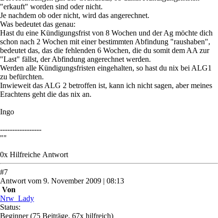
"erkauft" worden sind oder nicht.
Je nachdem ob oder nicht, wird das angerechnet.
Was bedeutet das genau:
Hast du eine Kündigungsfrist von 8 Wochen und der Ag möchte dich
schon nach 2 Wochen mit einer bestimmten Abfindung "raushaben",
bedeutet das, das die fehlenden 6 Wochen, die du somit dem AA zur
"Last" fällst, der Abfindung angerechnet werden.
Werden alle Kündigungsfristen eingehalten, so hast du nix bei ALG1
zu befürchten.
Inwieweit das ALG 2 betroffen ist, kann ich nicht sagen, aber meines
Erachtens geht die das nix an.
Ingo
-----------------
""
0
x
Hilfreich
e Antwort
#
7
Antwort
vom
9. November 2009 | 08:13
Von
Nrw_Lady
Status:
Beginner
(75 Beiträge, 67x hilfreich)