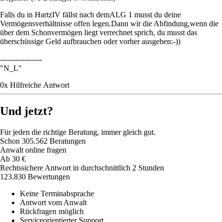
Falls du in HartzIV fällst nach demALG 1 musst du deine
Vermögensverhältnisse offen legen.Dann wir die Abfindung,wenn die
über dem Schonvermögen liegt verrechnet sprich, du musst das
überschüssige Geld aufbrauchen oder vorher ausgeben:-))
-----------------
"N_L"
0
x
Hilfreich
e Antwort
Und jetzt?
Für jeden die richtige Beratung, immer gleich gut.
Schon
305.562
Beratungen
Anwalt online fragen
Ab
30
€
Rechtssichere Antwort in durchschnittlich 2 Stunden
123.830 Bewertungen
Keine Terminabsprache
Antwort vom Anwalt
Rückfragen möglich
Serviceorientierter Support