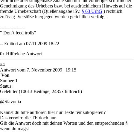
Wörtliche oder sinngemäße Zitate sind nur mit vorheriger schriftlicher
Genehmigung des Urhebers bzw. bei ausdrücklichem Hinweis auf die
fremde Urheberschaft (Quellenangabe iSv.
§ 63 UrhG
) rechtlich
zulässig. Verstöße hiergegen werden gerichtlich verfolgt.
-----------------
" Don`t feed trolls"
-- Editiert am 07.11.2009 18:22
0
x
Hilfreich
e Antwort
#
4
Antwort
vom
7. November 2009 | 19:15
Von
Sunbee 1
Status:
Gelehrter
(10613 Beiträge, 2435x hilfreich)
@Slavonia
Kannst du bitte aufhören hier nur Texte reinzukopieren?
Das verwirrt die TE doch nur.
Gib die Antwort doch mit deinen Worten und den entsprechenden §
wenn du magst