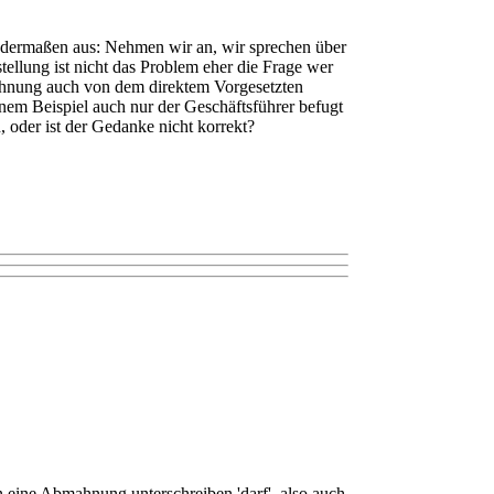
endermaßen aus: Nehmen wir an, wir sprechen über
llung ist nicht das Problem eher die Frage wer
bmahnung auch von dem direktem Vorgesetzten
inem Beispiel auch nur der Geschäftsführer befugt
, oder ist der Gedanke nicht korrekt?
un eine Abmahnung unterschreiben 'darf', also auch