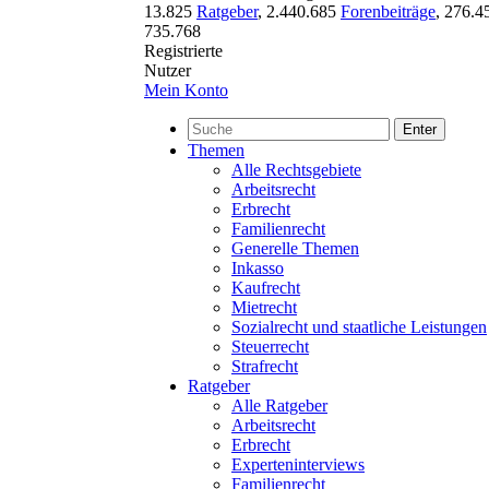
13.825
Ratgeber
,
2.440.685
Forenbeiträge
,
276.4
735.768
Registrierte
Nutzer
Mein Konto
Enter
Themen
Alle Rechtsgebiete
Arbeitsrecht
Erbrecht
Familienrecht
Generelle Themen
Inkasso
Kaufrecht
Mietrecht
Sozialrecht und staatliche Leistungen
Steuerrecht
Strafrecht
Ratgeber
Alle Ratgeber
Arbeitsrecht
Erbrecht
Experteninterviews
Familienrecht