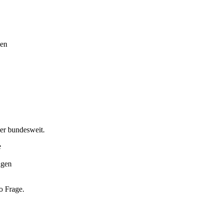
den
er bundesweit.
e
agen
o Frage.