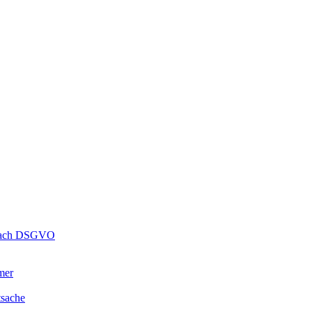
s nach DSGVO
mer
tsache