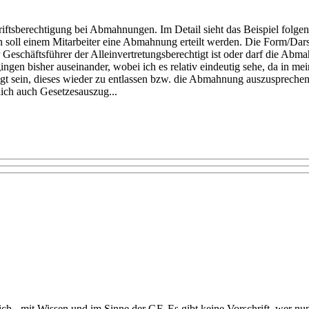
riftsberechtigung bei Abmahnungen. Im Detail sieht das Beispiel folg
oll einem Mitarbeiter eine Abmahnung erteilt werden. Die Form/Darste
r Geschäftsführer der Alleinvertretungsberechtigt ist oder darf die A
gen bisher auseinander, wobei ich es relativ eindeutig sehe, da in me
htigt sein, dieses wieder zu entlassen bzw. die Abmahnung auszusprechen
lich auch Gesetzesauszug...
tlich - mit Wissen und im Sinne der GF. Es gibt keine Vorschrift, wer n