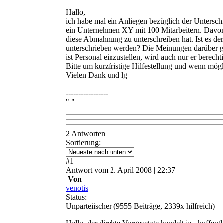
Hallo,
ich habe mal ein Anliegen bezüglich der Untersch
ein Unternehmen XY mit 100 Mitarbeitern. Davon s
diese Abmahnung zu unterschreiben hat. Ist es de
unterschrieben werden? Die Meinungen darüber gin
ist Personal einzustellen, wird auch nur er berec
Bitte um kurzfristige Hilfestellung und wenn mög
Vielen Dank und lg
-----------------
" "
2 Antworten
Sortierung:
#
1
Antwort
vom
2. April 2008 | 22:37
Von
venotis
Status:
Unparteiischer
(9555 Beiträge, 2339x hilfreich)
Hallo, der direkte Vorgesetzte handelt ja - hoffen