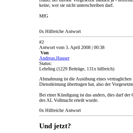
keine, wer sie nicht unterschreiben darf.
MfG
0
x
Hilfreich
e Antwort
#
2
Antwort
vom
3. April 2008 | 00:38
Von
Andreas.Hauser
Status:
Lehrling
(1229 Beiträge, 131x hilfreich)
Abmahnung ist die Ausübung eines vertraglichen 
Dienstleistung übertragen hat, also der Vorgesetzte
Bei einer Kündigung ist das anders, dies darf der
des AL Vollmacht erteilt wurde.
0
x
Hilfreich
e Antwort
Und jetzt?