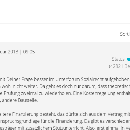
Sort
ruar 2013 | 09:05
Status:
(42821 Bei
 mit Deiner Frage besser im Unterforum Sozialrecht aufgehobe
a wohl nicht weiter. Da geht es doch nur darum, dass theoretisc
ne Prüfung zweimal zu wiederholen. Eine Kostenregelung enthäl
, andere Baustelle.
itere Finanzierung besteht, das dürfte sich aus dem Vertrag m
nspruchsgrundlage für die Finanzierung. Da gibt es verschiede
sträger mit zusätzlichem Stützunterricht. Also, erst einmal in V