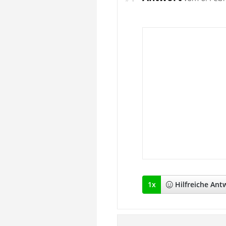
1
x
Hilfreich
e Ant