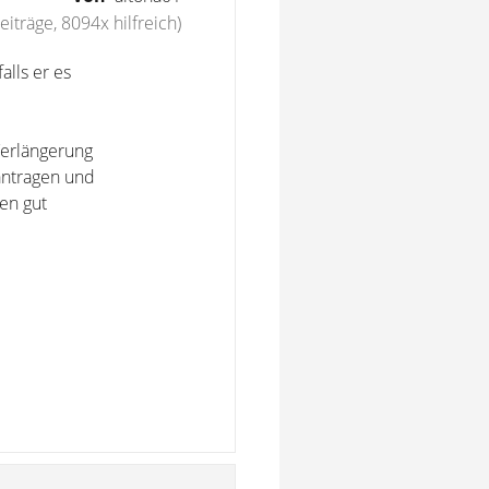
iträge, 8094x hilfreich)
alls er es
Verlängerung
eantragen und
en gut