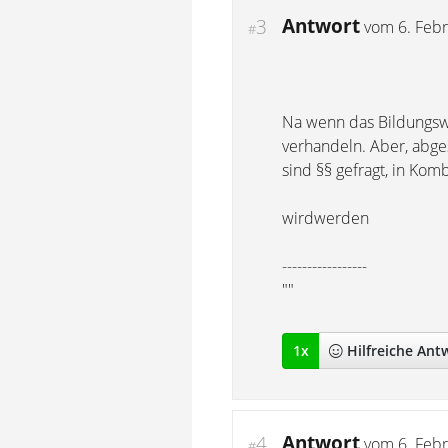
Antwort
3
vom
6. Feb
#
Na wenn das Bildungswe
verhandeln. Aber, abge
sind §§ gefragt, in Kom
wirdwerden
-----------------
""
1
x
Hilfreich
e Ant
Antwort
4
vom
6. Feb
#