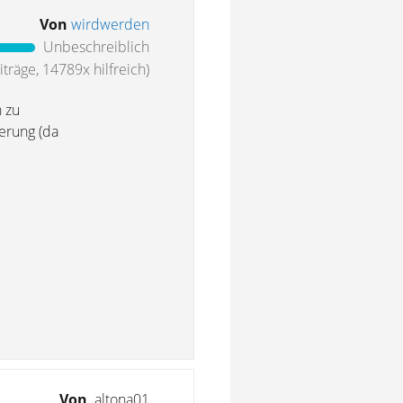
Von
wirdwerden
Unbeschreiblich
träge, 14789x hilfreich)
n zu
erung (da
Von
altona01