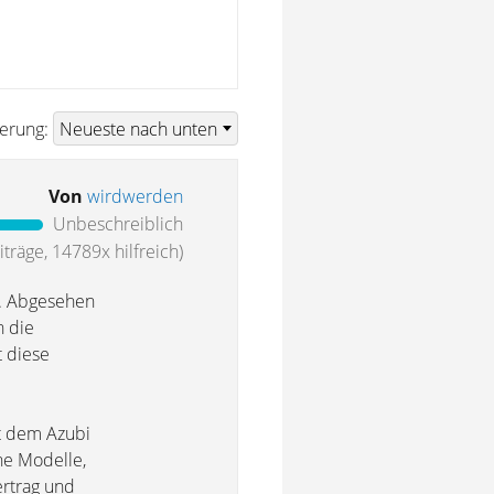
ierung:
Von
wirdwerden
Unbeschreiblich
träge, 14789x hilfreich)
n. Abgesehen
h die
t diese
it dem Azubi
ne Modelle,
ertrag und