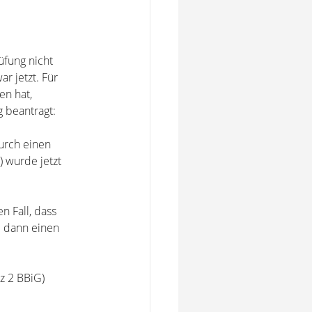
üfung nicht
r jetzt. Für
en hat,
 beantragt:
urch einen
 wurde jetzt
n Fall, dass
e dann einen
tz 2 BBiG)