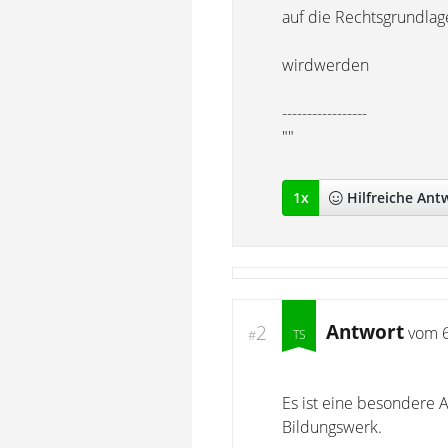
auf die Rechtsgrundlag
wirdwerden
-----------------
""
1
x
Hilfreich
e Ant
Antwort
2
vom
#
Es ist eine besondere A
Bildungswerk.