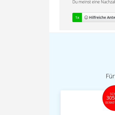
Du meinst eine Nachzah
1
x
Hilfreich
e Ant
Für
SC
305
BERA