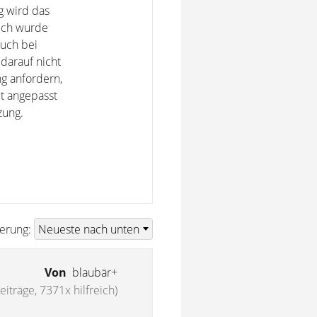
g wird das
 Ich wurde
auch bei
darauf nicht
ng anfordern,
lt angepasst
zung.
ierung:
Von
blaubär+
iträge, 7371x hilfreich)