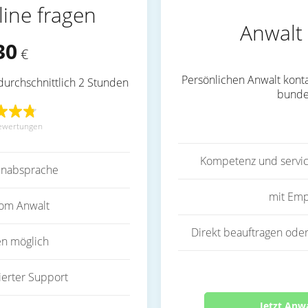
line fragen
Anwalt 
30
€
Persönlichen Anwalt konta
durchschnittlich 2 Stunden
bunde
ewertungen
Kompetenz und servic
inabsprache
mit Emp
vom Anwalt
Direkt beauftragen oder
en möglich
ierter Support
Jetzt Anw