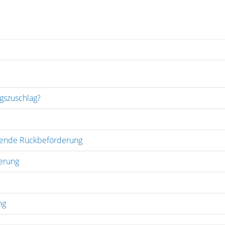
agszuschlag?
ßende Rückbeförderung
erung
ng