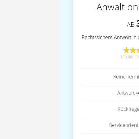
Anwalt on
AB
Rechtssichere Antwort in 
123.860 B
Keine Term
Antwort 
Rückfrag
Serviceorient