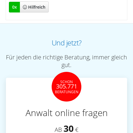
0
x
Hilfreich
Und jetzt?
Für jeden die richtige Beratung, immer gleich
gut.
SCHON
305.771
BERATUNGEN
Anwalt online fragen
30
AB
€