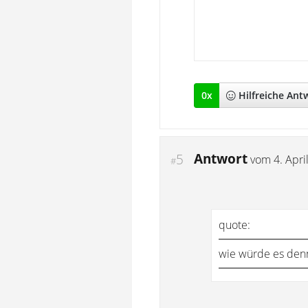
0
x
Hilfreich
e Ant
Antwort
5
vom
4. Apri
#
quote:
wie würde es denn