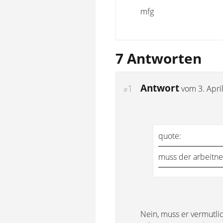
mfg
7 Antworten
Antwort
1
vom
3. Apri
#
quote:
muss der arbeitn
Nein, muss er vermutli