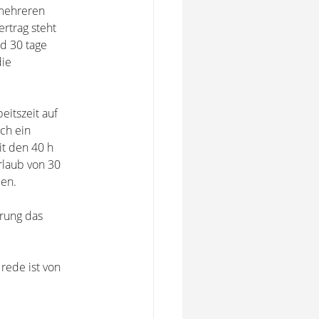
mehreren
ertrag steht
nd 30 tage
die
eitszeit auf
ch ein
it den 40 h
rlaub von 30
den.
ärung das
rede ist von