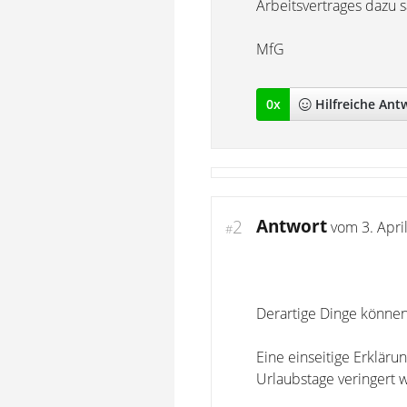
Arbeitsvertrages dazu 
MfG
0
x
Hilfreich
e Ant
Antwort
2
vom
3. Apri
#
Derartige Dinge könne
Eine einseitige Erkläru
Urlaubstage veringert wi