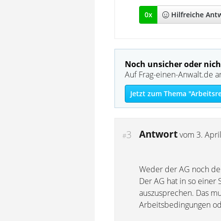
0
x
Hilfreich
e Ant
Noch unsicher oder nich
Auf Frag-einen-Anwalt.de a
Jetzt zum Thema "Arbeitsr
Antwort
3
vom
3. Apri
#
Weder der AG noch der
Der AG hat in so einer 
auszusprechen. Das muß
Arbeitsbedingungen ode