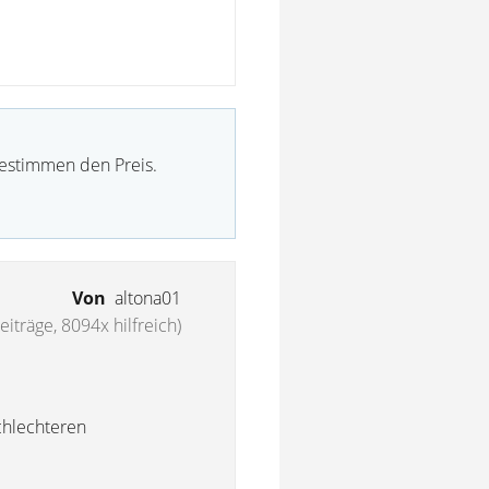
bestimmen den Preis.
Von
altona01
iträge, 8094x hilfreich)
chlechteren