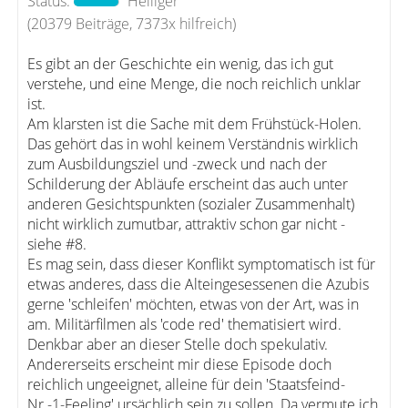
Status:
Heiliger
(20379 Beiträge, 7373x hilfreich)
Es gibt an der Geschichte ein wenig, das ich gut
verstehe, und eine Menge, die noch reichlich unklar
ist.
Am klarsten ist die Sache mit dem Frühstück-Holen.
Das gehört das in wohl keinem Verständnis wirklich
zum Ausbildungsziel und -zweck und nach der
Schilderung der Abläufe erscheint das auch unter
anderen Gesichtspunkten (sozialer Zusammenhalt)
nicht wirklich zumutbar, attraktiv schon gar nicht -
siehe #8.
Es mag sein, dass dieser Konflikt symptomatisch ist für
etwas anderes, dass die Alteingesessenen die Azubis
gerne 'schleifen' möchten, etwas von der Art, was in
am. Militärfilmen als 'code red' thematisiert wird.
Denkbar aber an dieser Stelle doch spekulativ.
Andererseits erscheint mir diese Episode doch
reichlich ungeeignet, alleine für dein 'Staatsfeind-
Nr.-1-Feeling' ursächlich sein zu sollen. Da vermute ich