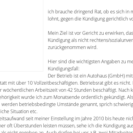
ich brauche dringend Rat, ob es sich in
lohnt, gegen die Kündigung gerichtlich 
Mein Ziel ist vor Gericht zu erwirken, da
Kündigung als nicht rechtens/sozialunver
zurückgenommen wird.
Hier sind die wichtigsten Angaben zu 
Kündigungsfall:
Der Betrieb ist ein Autohaus (GmbH) mit
t mit über 10 Vollzeitbeschäftigten. Betriebsrat gibt es nicht. 
 wöchentlichen Arbeitszeit von 42 Stunden beschäftigt. Nach 
ehörigkeit wurde ich zum Monatsende ordentlich gekündigt. Al
werden betriebsbedingte Umstände genannt, sprich schwieri
liche Situation etc.
itsaufwand seit meiner Einstellung im Jahre 2010 bis heute nich
er oft Überstunden leisten müssen, sehe ich die Kündigung au
ls nicht gegeben an. Auch dürfen bei uns z.B. zwei Mitarbeiter