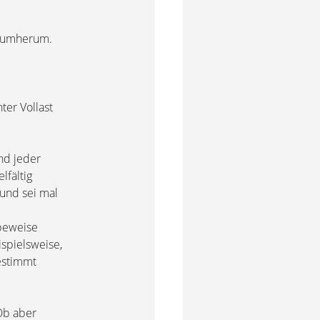
drumherum.
ter Vollast
und jeder
lfältig
 und sei mal
nbeweise
spielsweise,
bestimmt
Ob aber