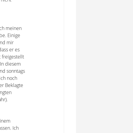
ich meinen
be. Einige
und mir
dass er es
freigestellt
 In diesem
und sonntags
 ich noch
der Beklagte
ingten
hr).
einem
ssen. Ich