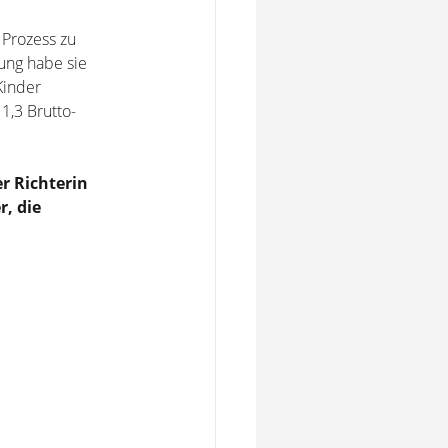
 Prozess zu
gung habe sie
Kinder
1,3 Brutto-
r Richterin
r, die