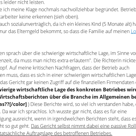
 leider nicht leisten.
e ich meine Klage nochmals nachvollziehbar begründet. Betrie
tarbeiter keine erkennen (sieh oben).
auch sozialunverträglich, da ich ein kleines Kind (5 Monate alt)
ur das Elterngeld bekommt, so dass die Familie auf meinen
L
n sprach über die schwierige wirtschaftliche Lage, im Sinne vo
senzeit, da muss man nichts extra erläutern". Die Richterin nickt
f. Auf meine kritischen Nachfragen, dass der Betrieb auch
en muss, dass es sich in einer schwierigen wirtschaftlichen Lage
das Gericht gar keinen Zugriff auf die finanziellen Firmendaten
wierige wirtschaftliche Lage des konkreten Betriebes wi
irtschaftsberichten über die Branche im Allgemeinen b
as??[/color]
) Diese Berichte wird, so viel ich verstanden habe, 
 Da war ich sprachlos. Ich wusste gar nicht, dass es für eine
gung ausreicht, wenn in irgendwelchen Berichten steht, dass e
t so gut geht.
Das Gericht selbst nimmt dabei eine passive Rol
 tatsächliche Auftragslage des betroffenen Betriebes.