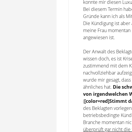
konnte mir diesen Luxus
Bei diesem Termin hab
Gründe kann ich als Mi
Die Kündigung ist aber 
meine Frau momentan n
angewiesen ist.
Der Anwalt des Beklagte
wissen doch, es ist Kri
zustimmend mit dem Kop
nachvollziehbar aufzeig
wurde mir gesagt, dass 
ähnliches hat.
Die sch
von irgendwelchen W
(
[color=red]Stimmt d
des Beklagten vorlegen.
betriebsbedingte Kündi
Branche momentan nich
überprüft gar nicht die