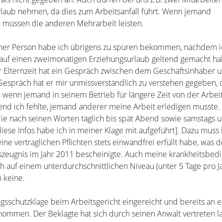
 Urlaub nehmen, da dies zum Arbeitsanfall führt. Wenn jemand
t, müssen die anderen Mehrarbeit leisten.
ner Person habe ich übrigens zu spüren bekommen, nachdem 
auf einen zweimonatigen Erziehungsurlaub geltend gemacht ha
r Elternzeit hat ein Gespräch zwischen dem Geschäftsinhaber 
Gespräch hat er mir unmissverständlich zu verstehen gegeben, 
, wenn jemand in seinem Betrieb für längere Zeit von der Arbeit 
d ich fehlte, jemand anderer meine Arbeit erledigen musste.
 die nach seinen Worten täglich bis spät Abend sowie samstags 
diese Infos habe ich in meiner Klage mit aufgeführt]. Dazu muss
ine vertraglichen Pflichten stets einwandfrei erfüllt habe, was 
zeugnis im Jahr 2011 bescheinigte. Auch meine krankheitsbed
 auf einem unterdurchschnittlichen Niveau (unter 5 Tage pro Ja
 keine.
gsschutzklage beim Arbeitsgericht eingereicht und bereits an 
nommen. Der Beklagte hat sich durch seinen Anwalt vertreten la