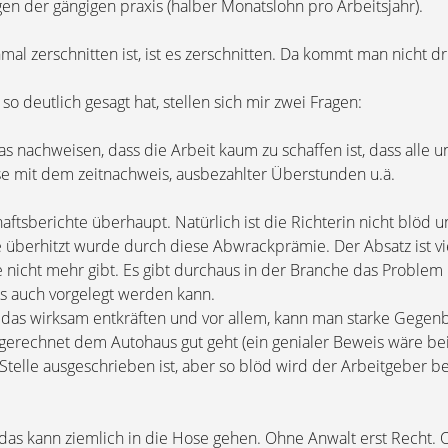
en der gängigen praxis (halber Monatslohn pro Arbeitsjahr).
mal zerschnitten ist, ist es zerschnitten. Da kommt man nicht 
so deutlich gesagt hat, stellen sich mir zwei Fragen:
 nachweisen, dass die Arbeit kaum zu schaffen ist, dass alle un
se mit dem zeitnachweis, ausbezahlter Überstunden u.ä.
haftsberichte überhaupt. Natürlich ist die Richterin nicht blöd 
 überhitzt wurde durch diese Abwrackprämie. Der Absatz ist vie
e nicht mehr gibt. Es gibt durchaus in der Branche das Problem
as auch vorgelegt werden kann.
n das wirksam entkräften und vor allem, kann man starke Gege
sgerechnet dem Autohaus gut geht (ein genialer Beweis wäre bei
 Stelle ausgeschrieben ist, aber so blöd wird der Arbeitgeber 
as kann ziemlich in die Hose gehen. Ohne Anwalt erst Recht. 