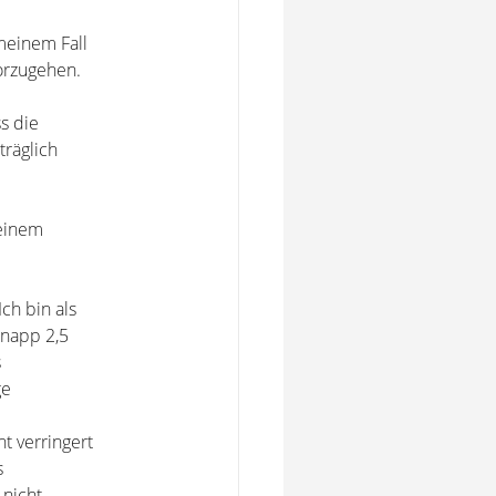
 meinem Fall
vorzugehen.
ss die
träglich
meinem
Ich bin als
knapp 2,5
s
ge
t verringert
s
 nicht