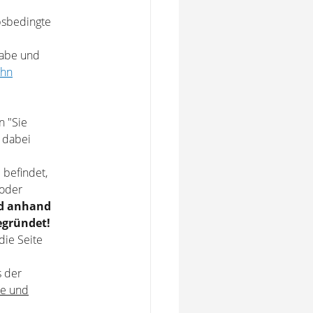
bsbedingte
 habe und
ohn
n "Sie
e dabei
 befindet,
 oder
rd anhand
egründet!
die Seite
s der
le und