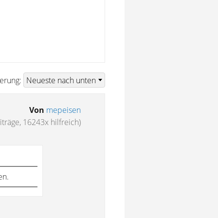
ierung:
Von
mepeisen
träge, 16243x hilfreich)
en.