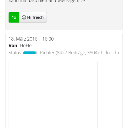
Kann mit dazu niemand was sagen? :-/
1
x
Hilfreich
18. März 2016 | 16:00
Von
HeHe
Status:
Richter
(8427 Beiträge, 3804x hilfreich)