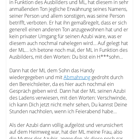
in Funktion des Ausbilders und ML, hat diesem in sehr
anmaßenden Ton jegliche Erwähnung seines Namens,
seiner Person und allem sonstigen, was seine Person
betrifft, verboten. Er hat ihn gemaßregelt, dass er sich
generell einen anderen Ton anzugewöhnen hat und er
kein privater Umgang für seinen Azubi wäre, was er
diesem auch nochmal nahelegen wird… Auf gelegt hat
der ML… ich betone noch mal, der ML in Funktion des
Ausbilders, mit den Worten: Du bist ein H***sohn…
Dann hat der ML dem Sohn das Handy
wiedergegeben und mit
Abmahnung
gedroht durch
den Bereichsleiter, da es hier auch nochmal ein
Gespräch geben wird. Dann hat der ML seinen Azubi
des Ladens verwiesen, mit den Worten: Verschwinde,
ich kann Dich jetzt nicht mehr sehen, Du kannst Deine
Stunden nachholen, wenn ich Feierabend habe…
Als der Azubi dann völlig aufgelöst und verunsichert
auf dem Heimweg war, hat der ML meine Frau, also
die Mutter des Azubis, angerufen als diese noch gar