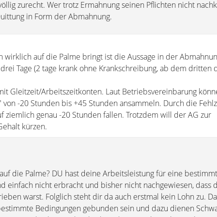
öllig zurecht. Wer trotz Ermahnung seinen Pflichten nicht nach
Quittung in Form der Abmahnung.
 wirklich auf die Palme bringt ist die Aussage in der Abmahnu
e drei Tage (2 tage krank ohne Krankschreibung, ab dem dritten
mit Gleitzeit/Arbeitszeitkonten. Laut Betriebsvereinbarung könn
" von -20 Stunden bis +45 Stunden ansammeln. Durch die Fehlz
f ziemlich genau -20 Stunden fallen. Trotzdem will der AG zur
ehalt kürzen.
auf die Palme? DU hast deine Arbeitsleistung für eine bestimm
nd einfach nicht erbracht und bisher nicht nachgewiesen, dass 
rieben warst. Folglich steht dir da auch erstmal kein Lohn zu. D
n bestimmte Bedingungen gebunden sein und dazu dienen Sch