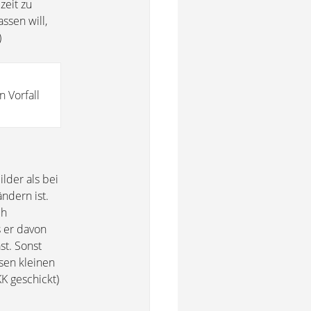
zeit zu
ssen will,
)
 Vorfall
lder als bei
ndern ist.
ch
 er davon
st. Sonst
esen kleinen
K geschickt)