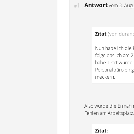
Antwort
1
vom
3. Aug
#
Zitat
(von duran
Nun habe ich die 
folge das ich am 
habe. Dort wurde 
Personalbüro einge
meckern.
Also wurde die Ermahn
Fehlen am Arbeitsplatz
Zitat: