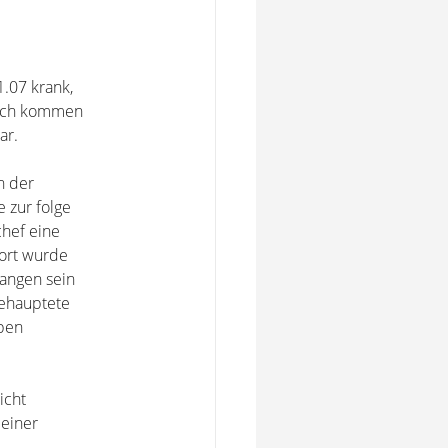
.07 krank,
 ich kommen
ar.
n der
 zur folge
hef eine
Dort wurde
gangen sein
behauptete
eben
icht
meiner