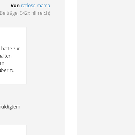
Von
ratlose mama
Beiträge, 542x hilfreich)
 hatte zur
halten
im
über zu
huldigtem