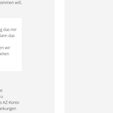
kommen will,
ng das mir
 dann das
en wir
eiten
te
du
as AZ-Konto
wankungen