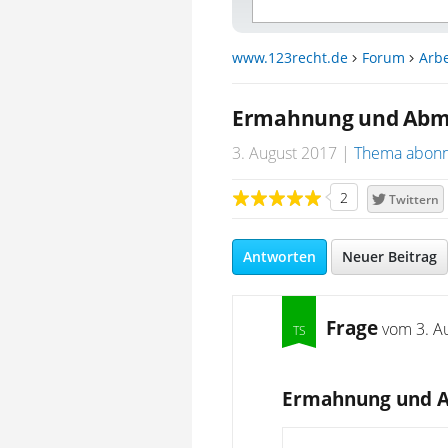
www.123recht.de
Forum
Arbe
Ermahnung und Abmah
3. August 2017
Thema abonn
2
Twittern
Antworten
Neuer Beitrag
Frage
vom
3. A
Ermahnung und Ab