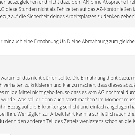
men auszugleichen und nicht dazu dem AN ohne Absprache Frei
AG diese Stunden nicht als Fehlzeiten auf das AZ-Konto fließen la
n Bezug auf die Sicherheit deines Arbeitsplatzes zu denken geben
 er mir auch eine Ermahnung UND eine Abmahnung zum gleichen
warum er das nicht dürfen sollte. Die Ermahnung dient dazu, mi
verhalten zu kritisieren und klar zu machen, dass dieses abzuä
s milde Mittel nicht geholfen, so dass es vom AG nochmal dur
wurde. Was soll er denn auch sonst machen? Im Moment muss
ihn Bezug auf die Erkrankung schlicht und einfach angelogen ha
bei ihm. Wer täglich zur Arbeit fährt kann ja schließlich auch di
du denn den anderen Teil des Zettels wenigstens schon an die K