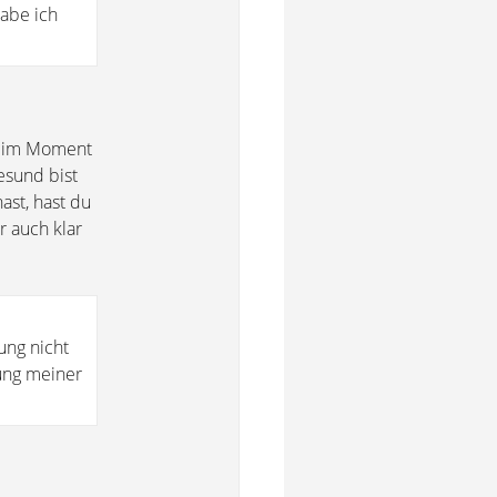
habe ich
hm im Moment
esund bist
st, hast du
r auch klar
ung nicht
ung meiner