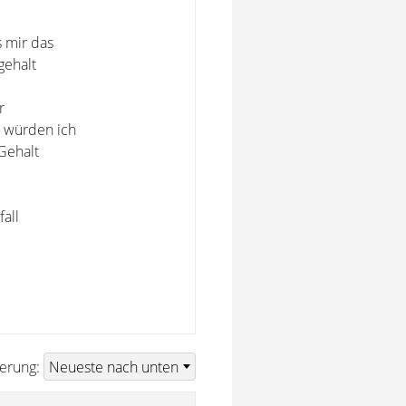
s mir das
gehalt
r
n würden ich
Gehalt
all
ierung: