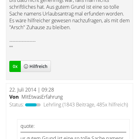
bis dato nicht genehmigt war, falls man nichts
schriftliches hat. Aus gutem Grund ist eine so tolle
Sache namens Urlaubsantrag mal erfunden worden.
Es wäre hilfreicher gewesen nachzufragen, als mit dem
"Arsch" Zuhause zu bleiben.
-----------------
""
0
x
Hilfreich
22. Juli 2014 | 09:28
Von
MitEtwasErfahrung
Status:
Lehrling
(1843 Beiträge, 485x hilfreich)
quote:
us gutem Grund ist eine so tolle Sache namens