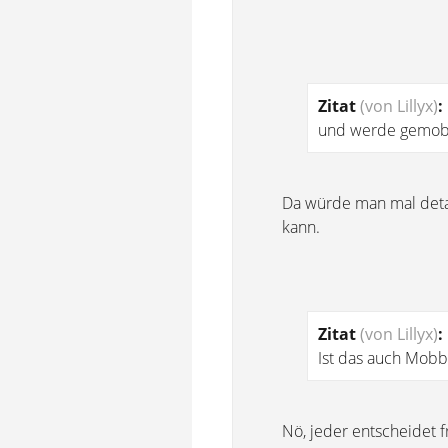
Zitat
(von Lillyx)
:
und werde gemob
Da würde man mal detai
kann.
Zitat
(von Lillyx)
:
Ist das auch Mobb
Nö, jeder entscheidet f