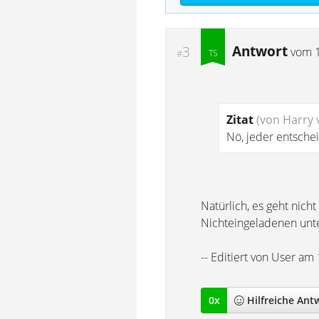
Antwort
3
vom
#
Zitat
(von Harry v
Nö, jeder entschei
Natürlich, es geht nich
Nichteingeladenen unte
-- Editiert von User am
0
x
Hilfreich
e Ant