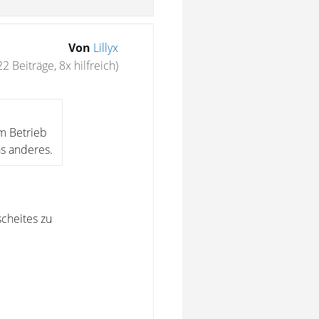
Von
Lillyx
22 Beiträge, 8x hilfreich)
m Betrieb
as anderes.
cheites zu