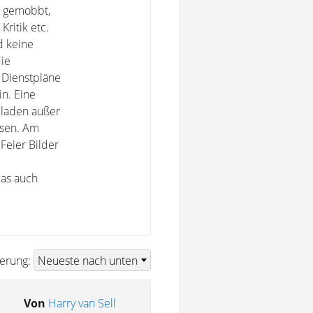
e gemobbt,
Kritik etc.
d keine
ie
 Dienstpläne
in. Eine
geladen außer
ssen. Am
Feier Bilder
das auch
ierung:
Von
Harry van Sell