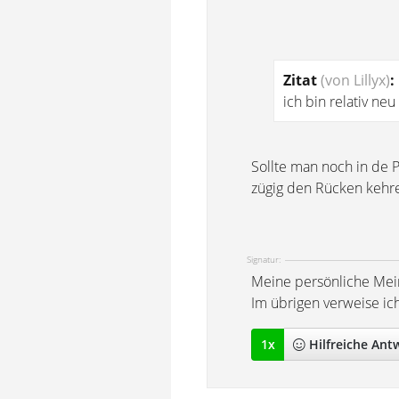
Zitat
(von Lillyx)
:
ich bin relativ neu
Sollte man noch in de P
zügig den Rücken kehr
Signatur:
Meine persönliche Mei
Im übrigen verweise ic
1
x
Hilfreich
e Ant