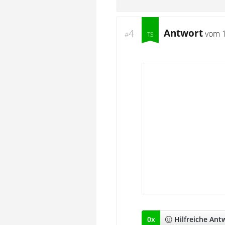
Antwort
4
vom
#
0
x
Hilfreich
e Ant