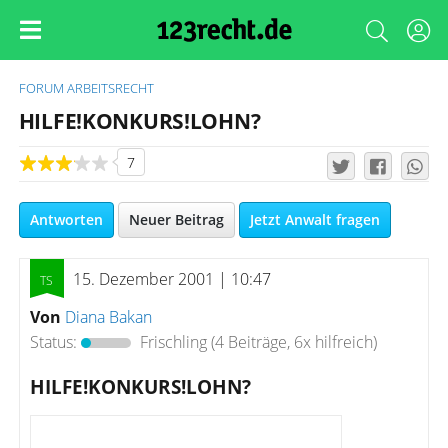
FORUM
ARBEITSRECHT
HILFE!KONKURS!LOHN?
7
Antworten
Neuer Beitrag
Jetzt Anwalt fragen
15. Dezember 2001 | 10:47
Von
Diana Bakan
Status:
Frischling
(4 Beiträge, 6x hilfreich)
HILFE!KONKURS!LOHN?