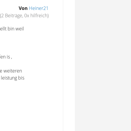
Von
Heiner21
(2 Beiträge, 0x hilfreich)
llt bin weil
n is ,
ie weiteren
leistung bis