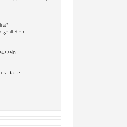
irst?
rn geblieben
aus sein,
irma dazu?