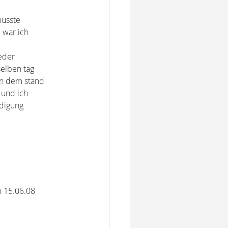
musste
 war ich
ieder
elben tag
in dem stand
 und ich
digung
m 15.06.08