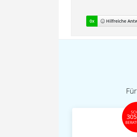
0
x
Hilfreich
e Ant
Für
SC
305
BERA