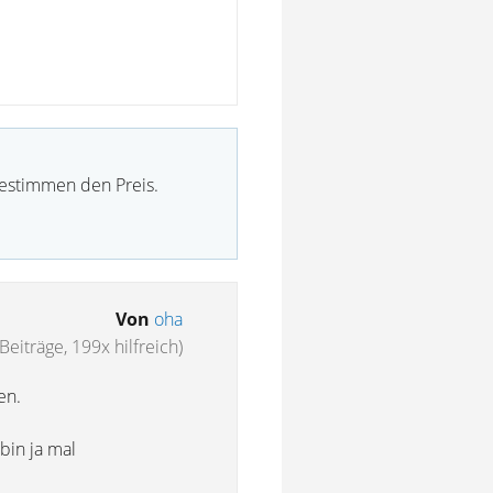
bestimmen den Preis.
Von
oha
Beiträge, 199x hilfreich)
en.
bin ja mal