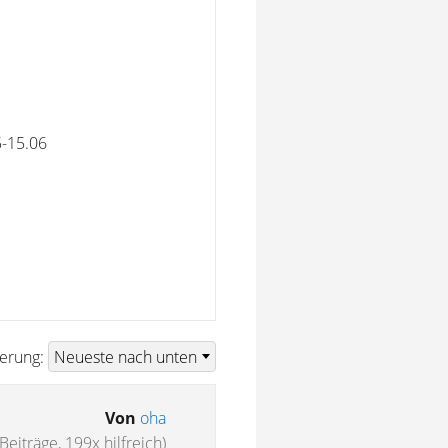
5-15.06
ierung:
Von
oha
Beiträge, 199x hilfreich)