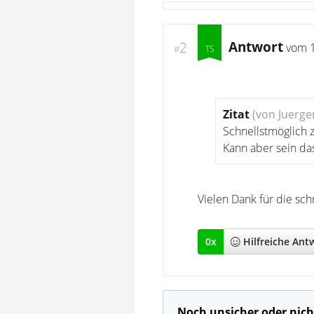
Antwort
2
vom
#
Zitat
(von Juerge
Schnellstmöglich z
Kann aber sein das
Vielen Dank für die sch
0
x
Hilfreich
e Ant
Noch unsicher oder nich