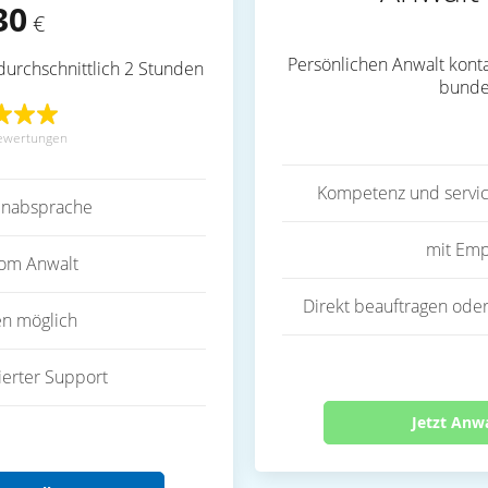
30
€
Persönlichen Anwalt konta
durchschnittlich 2 Stunden
bunde
ewertungen
Kompetenz und servic
inabsprache
mit Emp
vom Anwalt
Direkt beauftragen oder
en möglich
ierter Support
Jetzt Anw