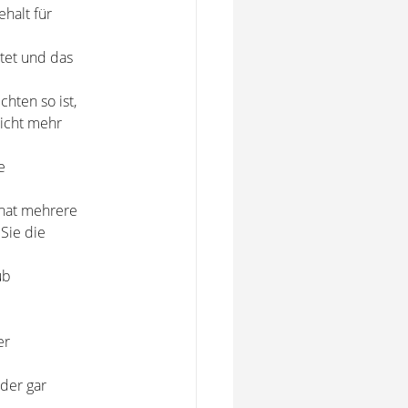
halt für
itet und das
chten so ist,
nicht mehr
e
 hat mehrere
Sie die
ub
er
der gar