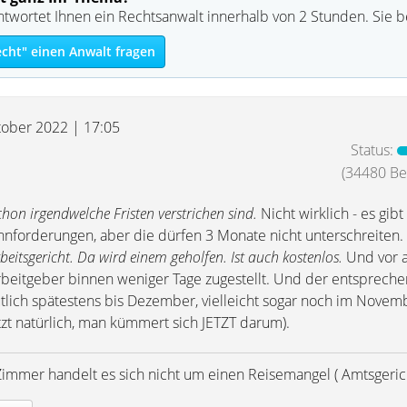
ntwortet Ihnen ein Rechtsanwalt innerhalb von 2 Stunden. Sie 
echt" einen Anwalt fragen
tober 2022 | 17:05
Status:
(34480 Bei
hon irgendwelche Fristen verstrichen sind.
Nicht wirklich - es gibt
ohnforderungen, aber die dürfen 3 Monate nicht unterschreiten.
eitsgericht. Da wird einem geholfen. Ist auch kostenlos.
Und vor a
rbeitgeber binnen weniger Tage zugestellt. Und der entsprech
lich spätestens bis Dezember, vielleicht sogar noch im Novem
tzt natürlich, man kümmert sich JETZT darum).
Zimmer handelt es sich nicht um einen Reisemangel ( Amtsgerich