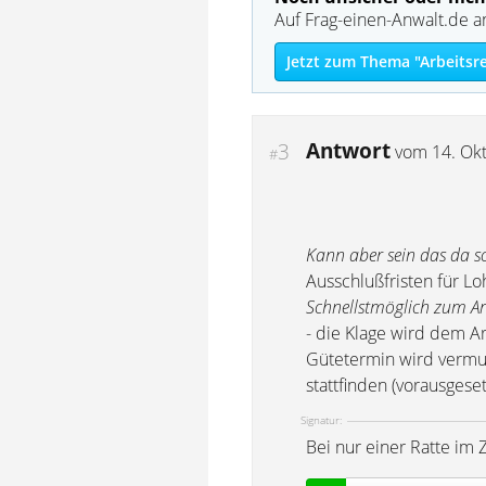
Auf Frag-einen-Anwalt.de a
Jetzt zum Thema "Arbeitsr
Antwort
3
vom
14. Ok
#
Kann aber sein das da sc
Ausschlußfristen für L
Schnellstmöglich zum Arb
- die Klage wird dem A
Gütetermin wird vermut
stattfinden (vorausgese
Signatur:
Bei nur einer Ratte im 