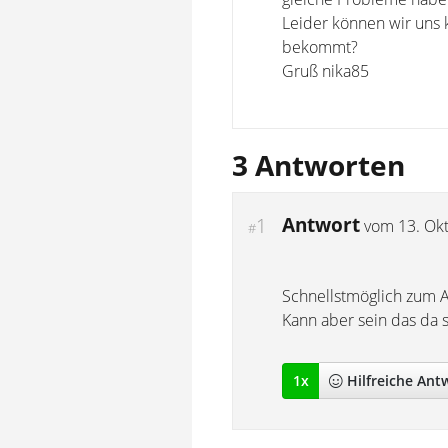
Leider können wir uns 
bekommt?
Gruß nika85
3 Antworten
Antwort
1
vom
13. Ok
#
Schnellstmöglich zum Ar
Kann aber sein das da s
1
x
Hilfreich
e Ant