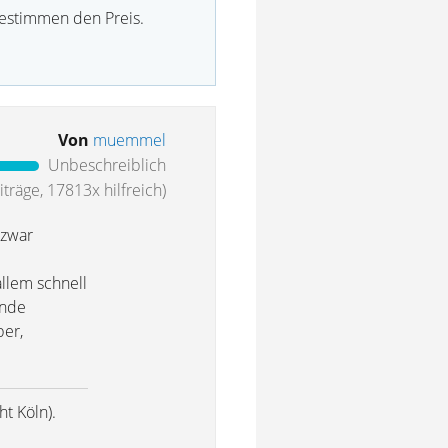
bestimmen den Preis.
Von
muemmel
Unbeschreiblich
träge, 17813x hilfreich)
 zwar
llem schnell
ende
ber,
t Köln).