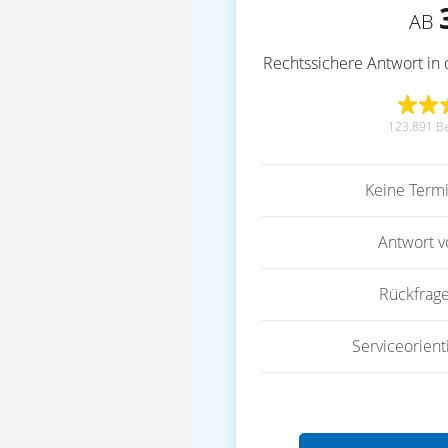
AB
Rechtssichere Antwort in 
123.891 B
Keine Term
Antwort 
Rückfrag
Serviceorient