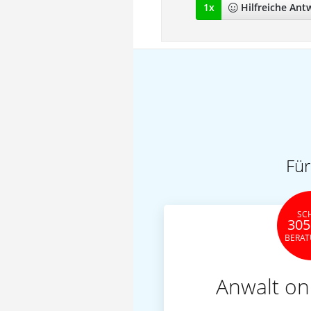
1
x
Hilfreich
e Ant
Für
SC
305
BERA
Anwalt on