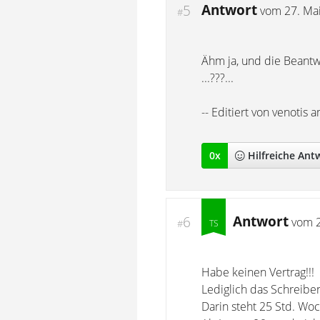
Antwort
5
vom
27. Ma
#
Ähm ja, und die Beantw
...???...
-- Editiert von venotis
0
x
Hilfreich
e Ant
Antwort
6
vom
#
Habe keinen Vertrag!!!
Lediglich das Schreibe
Darin steht 25 Std. Wo