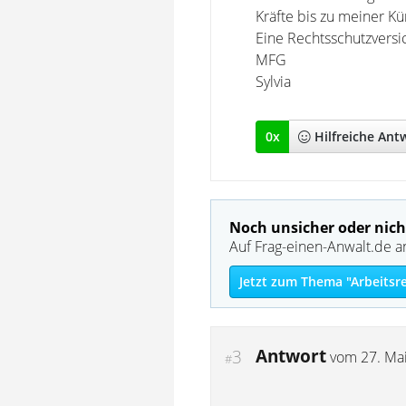
Kräfte bis zu meiner K
Eine Rechtsschutzversic
MFG
Sylvia
0
x
Hilfreich
e Ant
Noch unsicher oder nich
Auf Frag-einen-Anwalt.de a
Jetzt zum Thema "Arbeitsr
Antwort
3
vom
27. Ma
#