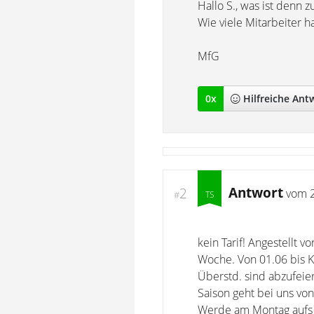
Hallo S., was ist denn z
Wie viele Mitarbeiter h
MfG
0
x
Hilfreich
e Ant
Antwort
2
vom
#
kein Tarif! Angestellt v
Woche. Von 01.06 bis Kü
Überstd. sind abzufeier
Saison geht bei uns vo
Werde am Montag aufs Ar