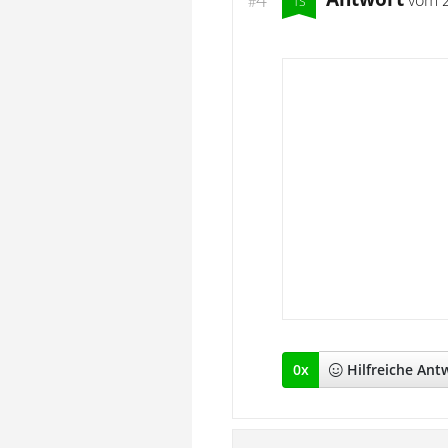
vom
#
0
x
Hilfreich
e Ant