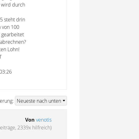
 wird durch
5 steht drin
n von 100
 gearbeitet
. abrechnen?
ten Lohn!
T
:03:26
ierung:
Von
venotis
eiträge, 2339x hilfreich)