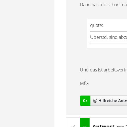
Dann hast du schon ma
quote:
Überstd. sind abzu
Und das ist arbeitsvert
MfG
0
x
Hilfreich
e Ant
Antwort
4