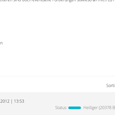
en
Sort
i 2012 | 13:53
Status:
Heiliger
(20378 Be