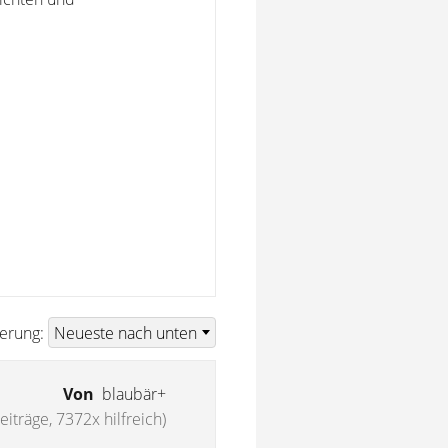
ierung:
Von
blaubär+
iträge, 7372x hilfreich)