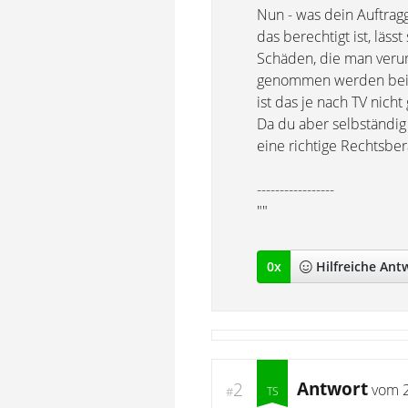
Nun - was dein Auftrag
das berechtigt ist, läs
Schäden, die man verurs
genommen werden bei gr
ist das je nach TV nicht
Da du aber selbständig
eine richtige Rechtsber
-----------------
""
0
x
Hilfreich
e Ant
Antwort
2
vom
#