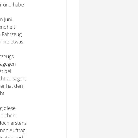
er und habe
 Juni.
endheit
in Fahrzeug
n nie etwas
rzeugs
dagegen
t bei
cht zu sagen,
ber hat den
ht
ng diese
leichen.
 doch erstens
nen Auftrag
richten und