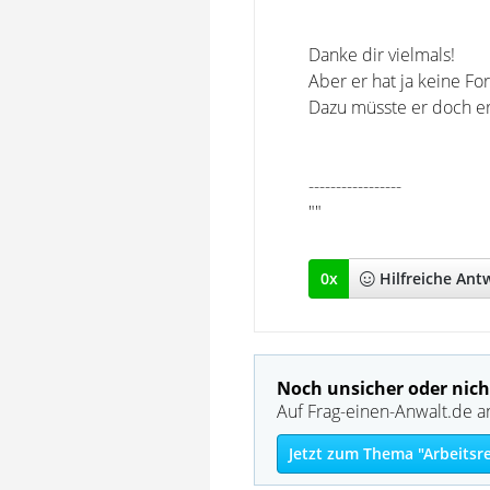
Danke dir vielmals!
Aber er hat ja keine F
Dazu müsste er doch er
-----------------
""
0
x
Hilfreich
e Ant
Noch unsicher oder nich
Auf Frag-einen-Anwalt.de a
Jetzt zum Thema "Arbeitsr