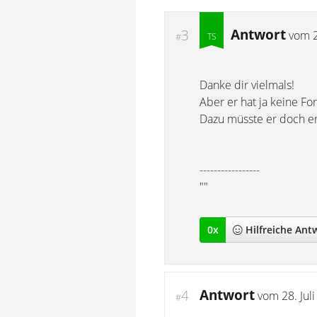
Antwort
3
vom
#
Danke dir vielmals!
Aber er hat ja keine F
Dazu müsste er doch er
-----------------
""
0
x
Hilfreich
e Ant
Antwort
4
vom
28. Jul
#