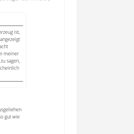
rzeug ist,
 angezeigt
acht
ei meiner
 zu sagen,
cheinlich
usgeliehen
so gut wie