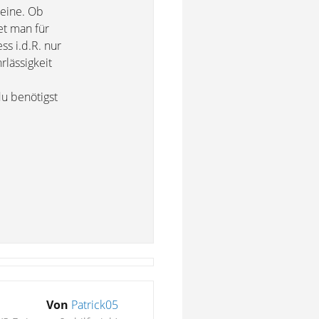
deine. Ob
et man für
s i.d.R. nur
lässigkeit
du benötigst
Von
Patrick05