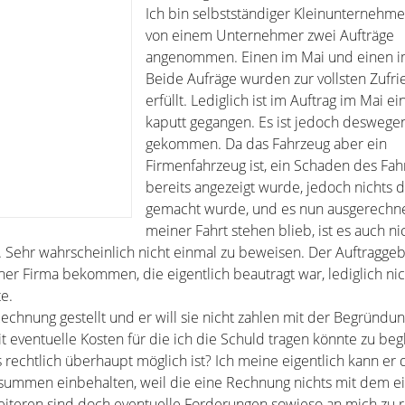
Ich bin selbstständiger Kleinunternehm
von einem Unternehmer zwei Aufträge
angenommen. Einen im Mai und einen im
Beide Aufräge wurden zur vollsten Zufri
erfüllt. Lediglich ist im Auftrag im Mai e
kaputt gegangen. Es ist jedoch deswege
gekommen. Da das Fahrzeug aber ein
Firmenfahrzeug ist, ein Schaden des Fah
bereits angezeigt wurde, jedoch nichts 
gemacht wurde, und es nun ausgerechne
meiner Fahrt stehen blieb, ist es auch ni
e. Sehr wahrscheinlich nicht einmal zu beweisen. Der Auftragge
ner Firma bekommen, die eigentlich beautragt war, lediglich nic
e.
echnung gestellt und er will sie nicht zahlen mit der Begründu
 eventuelle Kosten für die ich die Schuld tragen könnte zu beg
s rechtlich überhaupt möglich ist? Ich meine eigentlich kann er
summen einbehalten, weil die eine Rechnung nichts mit dem ei
eiteren sind doch eventuelle Forderungen sowieso an mich zu 