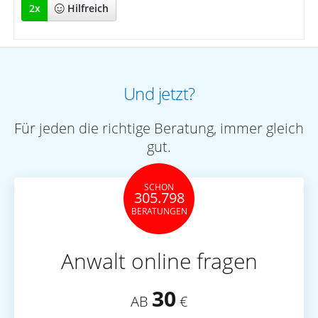
2
x
Hilfreich
Und jetzt?
Für jeden die richtige Beratung, immer gleich
gut.
SCHON
305.798
BERATUNGEN
Anwalt online fragen
30
AB
€