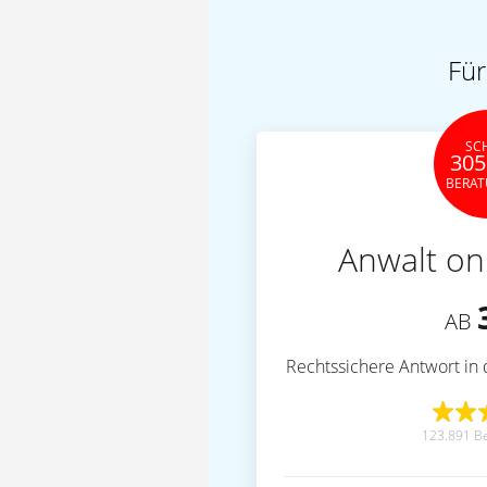
Für
SC
305
BERA
Anwalt on
AB
Rechtssichere Antwort in 
123.891 B