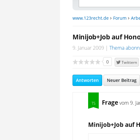
www.123recht.de
Forum
Arbe
Minijob+Job auf Hono
9. Januar 2009
Thema abonn
0
Twittern
Antworten
Neuer Beitrag
Frage
vom
9. J
Minijob+Job auf 