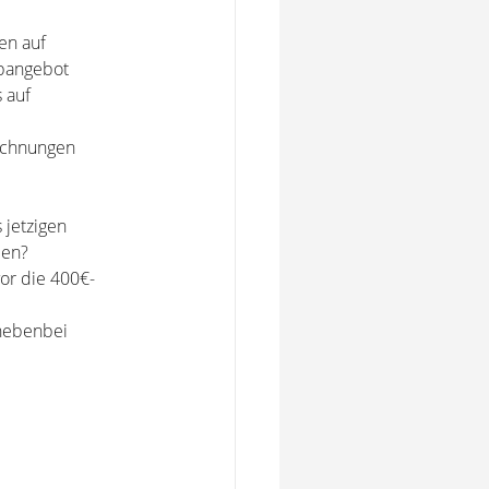
en auf
obangebot
 auf
Rechnungen
jetzigen
men?
vor die 400€-
 nebenbei