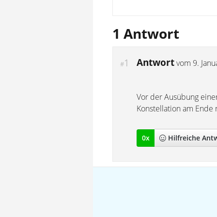
1 Antwort
Antwort
1
vom
9. Jan
#
Vor der Ausübung einer 
Konstellation am Ende n
0
x
Hilfreich
e Ant