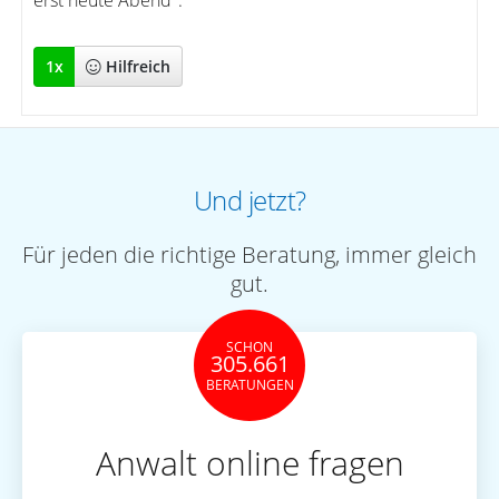
erst heute Abend".
1
x
Hilfreich
Und jetzt?
Für jeden die richtige Beratung, immer gleich
gut.
SCHON
305.661
BERATUNGEN
Anwalt online fragen