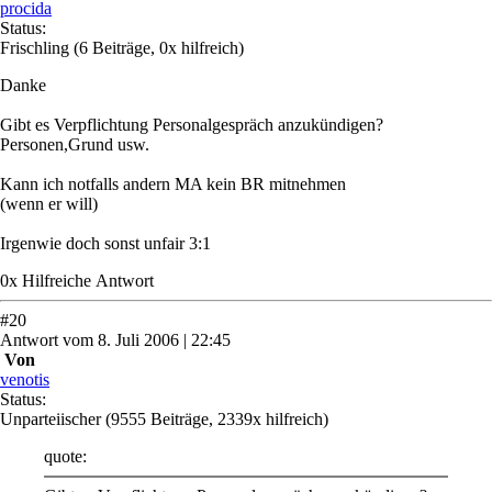
procida
Status:
Frischling
(6 Beiträge, 0x hilfreich)
Danke
Gibt es Verpflichtung Personalgespräch anzukündigen?
Personen,Grund usw.
Kann ich notfalls andern MA kein BR mitnehmen
(wenn er will)
Irgenwie doch sonst unfair 3:1
0
x
Hilfreich
e Antwort
#
20
Antwort
vom
8. Juli 2006 | 22:45
Von
venotis
Status:
Unparteiischer
(9555 Beiträge, 2339x hilfreich)
quote: