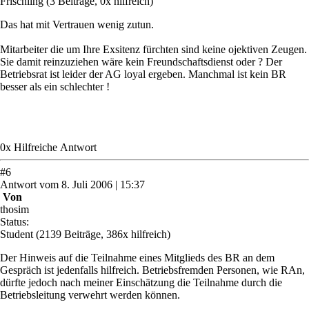
Frischling
(3 Beiträge, 0x hilfreich)
Das hat mit Vertrauen wenig zutun.
Mitarbeiter die um Ihre Exsitenz fürchten sind keine ojektiven Zeugen.
Sie damit reinzuziehen wäre kein Freundschaftsdienst oder ? Der
Betriebsrat ist leider der AG loyal ergeben. Manchmal ist kein BR
besser als ein schlechter !
0
x
Hilfreich
e Antwort
#
6
Antwort
vom
8. Juli 2006 | 15:37
Von
thosim
Status:
Student
(2139 Beiträge, 386x hilfreich)
Der Hinweis auf die Teilnahme eines Mitglieds des BR an dem
Gespräch ist jedenfalls hilfreich. Betriebsfremden Personen, wie RAn,
dürfte jedoch nach meiner Einschätzung die Teilnahme durch die
Betriebsleitung verwehrt werden können.