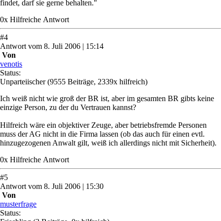
findet, darf sie gerne behalten."
0
x
Hilfreich
e Antwort
#
4
Antwort
vom
8. Juli 2006 | 15:14
Von
venotis
Status:
Unparteiischer
(9555 Beiträge, 2339x hilfreich)
Ich weiß nicht wie groß der BR ist, aber im gesamten BR gibts keine
einzige Person, zu der du Vertrauen kannst?
Hilfreich wäre ein objektiver Zeuge, aber betriebsfremde Personen
muss der AG nicht in die Firma lassen (ob das auch für einen evtl.
hinzugezogenen Anwalt gilt, weiß ich allerdings nicht mit Sicherheit).
0
x
Hilfreich
e Antwort
#
5
Antwort
vom
8. Juli 2006 | 15:30
Von
musterfrage
Status: