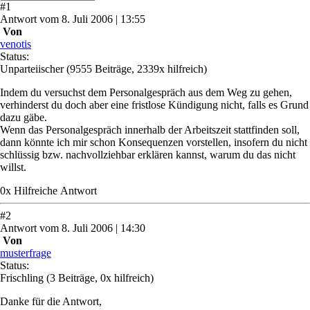
#
1
Antwort
vom
8. Juli 2006 | 13:55
Von
venotis
Status:
Unparteiischer
(9555 Beiträge, 2339x hilfreich)
Indem du versuchst dem Personalgespräch aus dem Weg zu gehen,
verhinderst du doch aber eine fristlose Kündigung nicht, falls es Grund
dazu gäbe.
Wenn das Personalgespräch innerhalb der Arbeitszeit stattfinden soll,
dann könnte ich mir schon Konsequenzen vorstellen, insofern du nicht
schlüssig bzw. nachvollziehbar erklären kannst, warum du das nicht
willst.
0
x
Hilfreich
e Antwort
#
2
Antwort
vom
8. Juli 2006 | 14:30
Von
musterfrage
Status:
Frischling
(3 Beiträge, 0x hilfreich)
Danke für die Antwort,