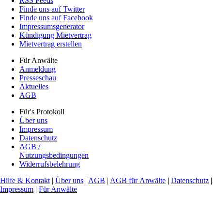
RSS Feeds
Finde uns auf Twitter
Finde uns auf Facebook
Impressumsgenerator
Kündigung Mietvertrag
Mietvertrag erstellen
Für Anwälte
Anmeldung
Presseschau
Aktuelles
AGB
Für's Protokoll
Über uns
Impressum
Datenschutz
AGB /
Nutzungsbedingungen
Widerrufsbelehrung
Hilfe & Kontakt
|
Über uns
|
AGB
|
AGB für Anwälte
|
Datenschutz
|
Impressum
|
Für Anwälte