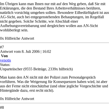
Im Übrigen kann man Ihnen nur mit auf den Weg geben, daß Sie mit
Erklärungen, die den Bestand Ihres Arbeitsverhältnisses berühren,
natürlich vorsichtig umgehen sollten. Besondere Eilbedürftigkeit ist aus
AG-Sicht, auch bei entgegenstehenden Behauptungen, im Regelfall
nicht gegeben. Solche Schritte, wie Abschluß einer
Aufhebungsvereinbarung und dergleichen wollen aus AN-Sicht
wohlüberlegt sein.
0
x
Hilfreich
e Antwort
#
7
Antwort
vom
8. Juli 2006 | 16:02
Von
venotis
Status:
Unparteiischer
(9555 Beiträge, 2339x hilfreich)
Man kann den AN nicht mit der Polizei zum Personalgespräch
vorführen. Was die Weigerung für Konsequenzen haben wird, ist aber
aus der Ferne nicht einschätzbar (und ohne jegliche Vorgeschichte und
Hintergünde dazu, erst recht nicht).
0
x
Hilfreich
e Antwort
#
8