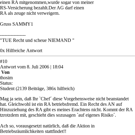
einen RA mitgenommen,wurde sogar von meiner
RS-Versicherung bezahlt.Der AG darf einen
RA als zeuge nicht verweigern.
Gruss SAMMY1
-----------------
"TUE Recht und scheue NIEMAND "
0
x
Hilfreich
e Antwort
#
10
Antwort
vom
8. Juli 2006 | 18:04
Von
thosim
Status:
Student
(2139 Beiträge, 386x hilfreich)
Mag ja sein, daß Ihr `Chef´ diese Vorgehensweise nicht beanstandet
hat. Gleichwohl ist ein RA betriebsfremd. Ein Recht des AN auf
Hinzuziehung des RA gibt es meines Erachtens nicht. Kommt der RA
tzrotzdem mit, geschieht dies sozusagen `auf eigenes Risiko´.
Ach so, vorausgesetzt natürlich, daß die Aktion in
Betriebsräumlichkeiten stattfindet!!