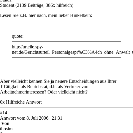
Student
(2139 Beiträge, 386x hilfreich)
Lesen Sie z.B. hier nach, mein lieber Hinkelbein:
quote:
http://urteile.spy-
net.de/Gerichtsurteil_Personalgespr%C3%A4ch_ohne_Anwalt_u
Aber vielleicht kennen Sie ja neuere Entscheidungen aus Ihrer
TTätigkeit als Betriebsrat, d.h. als Vertreter von
Arbeitnehmerinteressen? Oder vielleicht nicht?
0
x
Hilfreich
e Antwort
#
14
Antwort
vom
8. Juli 2006 | 21:31
Von
thosim