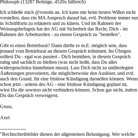
Philosoph
(13287 Beiträge, 4520x hilfreich)
Ich schließe mich @venotis an. Ich kann mir beim besten Willen nicht
vorstellen, dass ein MA Anspruch darauf hat, evtl. Probleme immer nur
in Schriftform zu erläutern und zu klären. Und im Rahmen der
Weisungsbefugnis hat der AG mit Sicherheit das Recht, Dich - im
Rahmen der Arbeitszeiten - zu einem Gespräch zu "bestellen".
Gibt es einen Betriebsrat? Dann dürfte es m.E. möglich sein, dass
jemand vom Betriebsrat an diesem Gespräch teilnimmt. Im Übrigen
solltest Du - egal was passiert - Dich bemühen, in diesem Gespräch
ruhig und sachlich zu bleiben (was nicht heißt, dass Du alles
widerspruchslos hinnehmen musst). Lass Dich nicht zu unüberlegten
Äußerungen provozieren, die möglicherweise den Auslöser, und evtl.
auch den Grund, für eine fristlose Kündigung darstellen können. Wenn
schon jetzt - seitens des AG - eine fristlose Kündigung geplant ist,
wirst Du die sowieso nicht verhindern können. Schon gar nicht, indem
Du das Gespräch verweigerst.
Gruss,
Axel
-----------------
"Rechtschreibfehler dienen der allgemeinen Belustigung. Wer welche