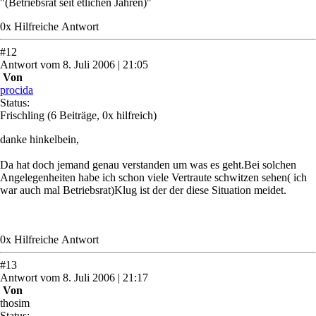
"(Betriebsrat seit etlichen Jahren)"
0
x
Hilfreich
e Antwort
#
12
Antwort
vom
8. Juli 2006 | 21:05
Von
procida
Status:
Frischling
(6 Beiträge, 0x hilfreich)
danke hinkelbein,
Da hat doch jemand genau verstanden um was es geht.Bei solchen
Angelegenheiten habe ich schon viele Vertraute schwitzen sehen( ich
war auch mal Betriebsrat)Klug ist der der diese Situation meidet.
0
x
Hilfreich
e Antwort
#
13
Antwort
vom
8. Juli 2006 | 21:17
Von
thosim
Status: