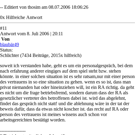
-- Editiert von thosim am 08.07.2006 18:06:26
0
x
Hilfreich
e Antwort
#
11
Antwort
vom
8. Juli 2006 | 20:11
Von
blaubär49
Status:
Schlichter
(7434 Beiträge, 2015x hilfreich)
soweit ich verstanden habe, geht es um ein personalgespräch, bei dem
nach erfahrung anderer eingiges auf dem spiel steht bzw. stehen
könnte. in einer solchen situation ist es sehr ratsam,nur mit einer person
des vertrauens in so eine situation zu gehen. wenn es so ist, dass man
privat niemanden hat oder hineinziehen will, ist ein RA richtig. da geht
es nicht um die frage betriebsfremd, sondern darum dass der RA als
gesetzlicher vertreter des betroffenen dabei ist. wird das abgelehnt,
findet das gespräch nicht statt! und die ablehnung wäre in der tat der
beweis dafür, dass da etwas nicht koscher ist. das recht auf RA oder
person des vertrauens ist meines wissens auch schon vor
arbeitsgereichten bestätigt worden.
-----------------