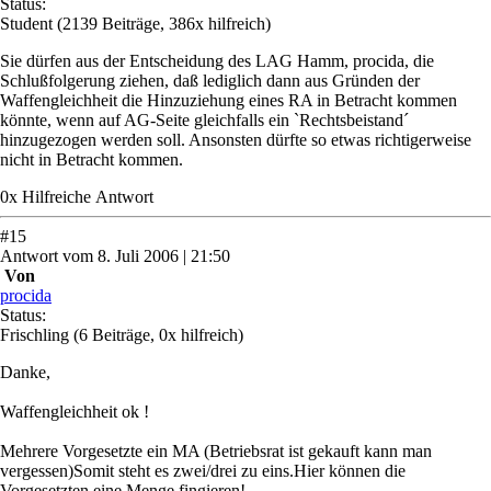
Status:
Student
(2139 Beiträge, 386x hilfreich)
Sie dürfen aus der Entscheidung des LAG Hamm, procida, die
Schlußfolgerung ziehen, daß lediglich dann aus Gründen der
Waffengleichheit die Hinzuziehung eines RA in Betracht kommen
könnte, wenn auf AG-Seite gleichfalls ein `Rechtsbeistand´
hinzugezogen werden soll. Ansonsten dürfte so etwas richtigerweise
nicht in Betracht kommen.
0
x
Hilfreich
e Antwort
#
15
Antwort
vom
8. Juli 2006 | 21:50
Von
procida
Status:
Frischling
(6 Beiträge, 0x hilfreich)
Danke,
Waffengleichheit ok !
Mehrere Vorgesetzte ein MA (Betriebsrat ist gekauft kann man
vergessen)Somit steht es zwei/drei zu eins.Hier können die
Vorgesetzten eine Menge fingieren!