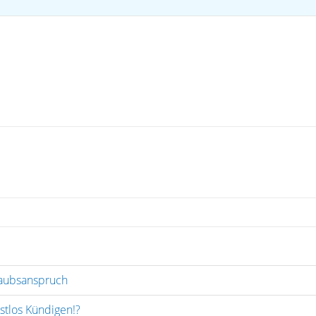
laubsanspruch
istlos Kündigen!?