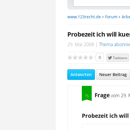
www.123recht.de
Forum
Arbe
Probezeit ich will ku
29. Mai 2008
Thema abonni
0
Twittern
Antworten
Neuer Beitrag
Frage
vom
29. 
Probezeit ich wil