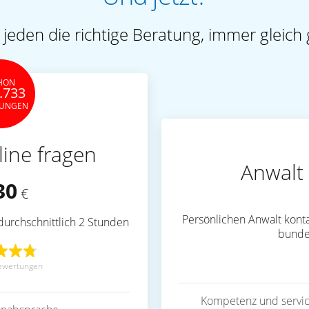
 jeden die richtige Beratung, immer gleich 
HON
.733
TUNGEN
line fragen
Anwalt 
30
€
Persönlichen Anwalt konta
durchschnittlich 2 Stunden
bunde
ewertungen
Kompetenz und servic