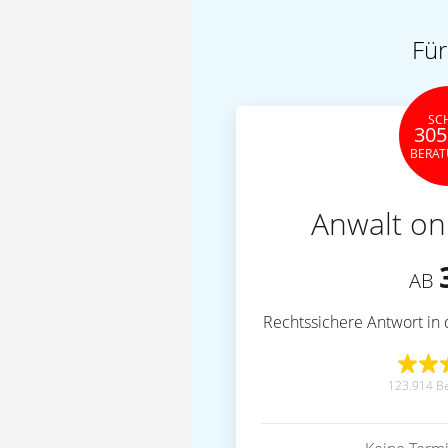
Für
SC
305
BERA
Anwalt on
AB
Rechtssichere Antwort in 
123.914 B