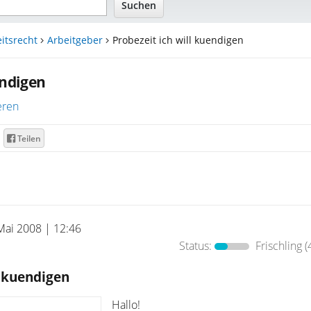
itsrecht
Arbeitgeber
Probezeit ich will kuendigen
endigen
eren
Teilen
Mai 2008 | 12:46
Status:
Frischling
(
l kuendigen
Hallo!