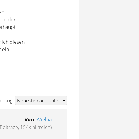
en
 leider
erhaupt
 ich diesen
 ein
ierung:
Von
SVielha
Beiträge, 154x hilfreich)