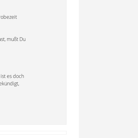
robezeit
ast, mußt Du
ist es doch
ekündigt,