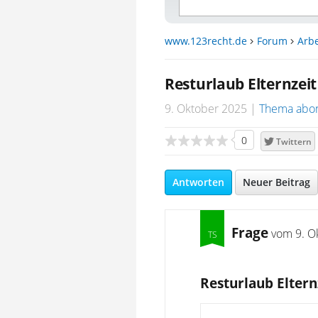
www.123recht.de
Forum
Arbe
Resturlaub Elternzeit
9. Oktober 2025
Thema abo
0
Twittern
Antworten
Neuer Beitrag
Frage
vom
9. O
Resturlaub Eltern