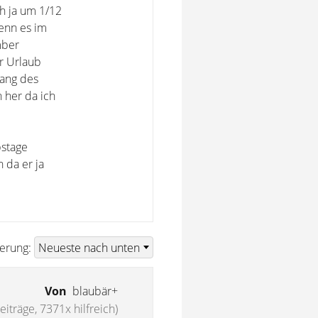
h ja um 1/12
enn es im
mber
r Urlaub
ang des
n her da ich
bstage
 da er ja
ierung:
Von
blaubär+
iträge, 7371x hilfreich)