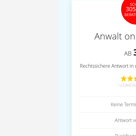
SC
305
BERA
Anwalt on
AB
Rechtssichere Antwort in 
123.860 B
Keine Term
Antwort 