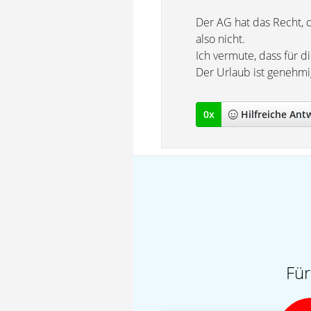
Der AG hat das Recht, 
also nicht.
Ich vermute, dass für di
Der Urlaub ist genehm
0
x
Hilfreich
e Ant
Für