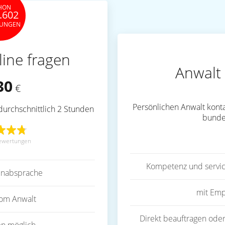
HON
.602
TUNGEN
line fragen
Anwalt 
30
€
Persönlichen Anwalt konta
durchschnittlich 2 Stunden
bunde
ewertungen
Kompetenz und servic
inabsprache
mit Emp
vom Anwalt
Direkt beauftragen oder