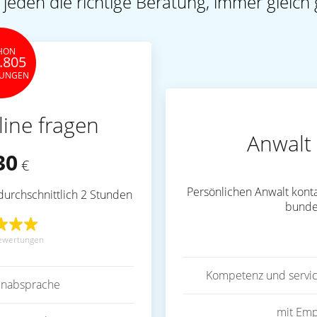
 jeden die richtige Beratung, immer gleich 
HON
.805
TUNGEN
line fragen
Anwalt 
30
€
Persönlichen Anwalt konta
durchschnittlich 2 Stunden
bunde
ewertungen
Kompetenz und servic
inabsprache
mit Emp