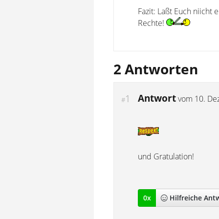
Fazit: Laßt Euch niicht 
Rechte!
2 Antworten
Antwort
1
vom
10. De
#
und Gratulation!
0
x
Hilfreich
e Ant