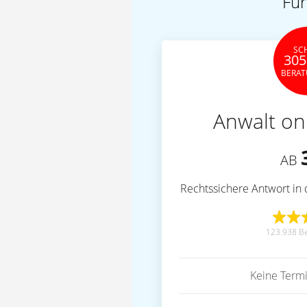
Für
SC
305
BERA
Anwalt on
AB
Rechtssichere Antwort in 
123.938 B
Keine Term