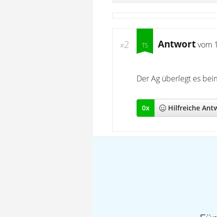
Antwort
2
vom
#
Der Ag überlegt es bei
0
x
Hilfreich
e Ant