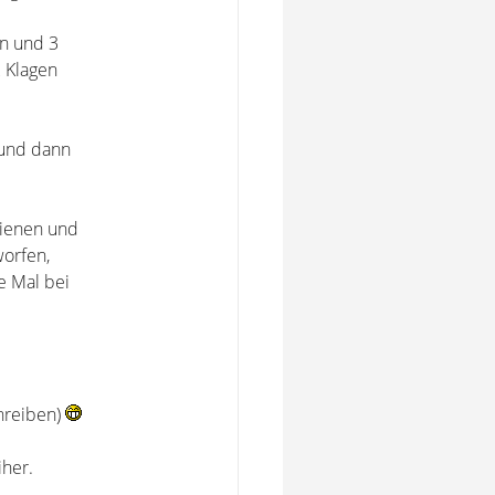
en und 3
2 Klagen
 und dann
hienen und
worfen,
e Mal bei
chreiben)
iher.