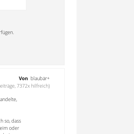
rfügen.
Von
blaubär+
iträge, 7372x hilfreich)
andelte,
h so, dass
heim oder