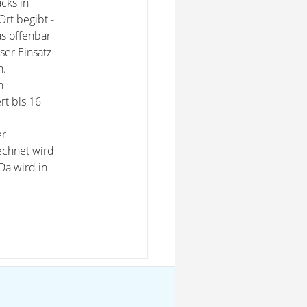
cks in
Ort begibt -
as offenbar
ser Einsatz
n.
h
rt bis 16
er
echnet wird
Da wird in