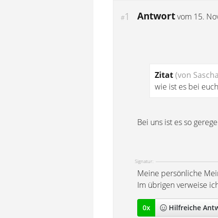
Antwort
1
vom
15. No
#
Zitat
(von Sasch
wie ist es bei euc
Bei uns ist es so gereg
Signatur:
Meine persönliche Mei
Im übrigen verweise ic
0
x
Hilfreich
e Ant