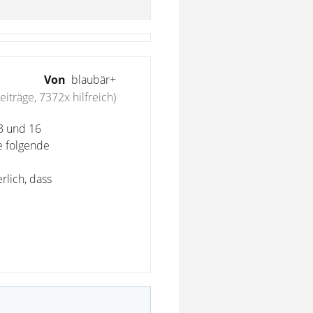
Von
blaubär+
iträge, 7372x hilfreich)
 8 und 16
e folgende
rlich, dass