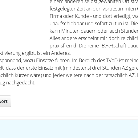
einem anderen selbst gewählten Ort stra
festgelegter Zeit an den vorbestimmten 
Firma oder Kunde - und dort erledigt, w
unaufschiebbar und sofort zu tun ist. Die
kann Minuten dauern oder auch Stunde
Alles andere erscheint mir doch reichlic
praxisfremd. Die reine -
Bereit
schaft daue
tivierung ergibt, ist ein Anderes.
g spannend, wozu Einsätze führen. Im Bereich des TVöD ist mein
lt, dass der erste Einsatz mit (mindestens) drei Stunden AZ ger
chlich kürzer wäre) und jeder weitere nach der tatsächlich AZ. 
nug nachgedacht.
wort