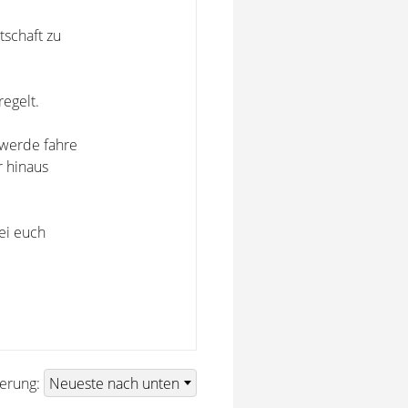
schaft zu
regelt.
 werde fahre
r hinaus
ei euch
ierung: