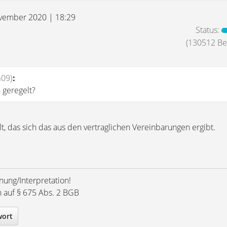
vember 2020 | 18:29
Status:
(130512 Bei
a09)
:
h geregelt?
elt, das sich das aus den vertraglichen Vereinbarungen ergibt.
nung/Interpretation!
h auf § 675 Abs. 2 BGB
wort