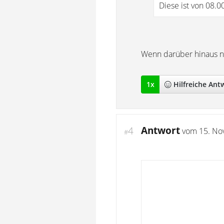
Diese ist von 08.0
Wenn darüber hinaus nic
1
x
Hilfreich
e Ant
Antwort
4
vom
15. No
#