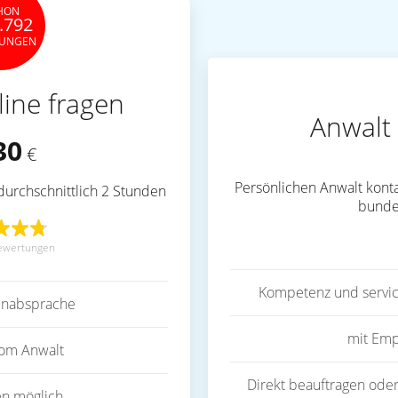
HON
.792
TUNGEN
line fragen
Anwalt 
30
€
Persönlichen Anwalt konta
durchschnittlich 2 Stunden
bunde
ewertungen
Kompetenz und servic
inabsprache
mit Emp
vom Anwalt
Direkt beauftragen oder
en möglich