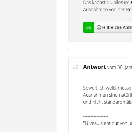
Das kannst du alles im
Ausnahmen von der Re
0
x
Hilfreich
e Ant
Antwort
2
vom
30. Ja
#
Soweit ich weiß, müsse
Ausnahmen sind natürli
und nicht standardmäßi
-----------------
"Niveau sieht nur von u