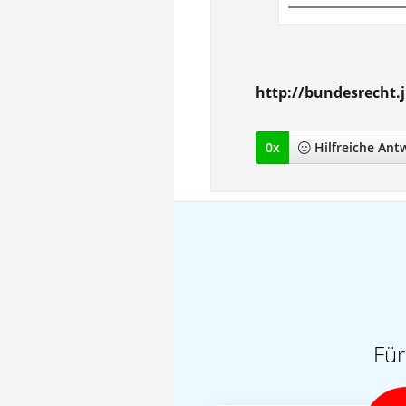
http://bundesrecht.j
0
x
Hilfreich
e Ant
Für