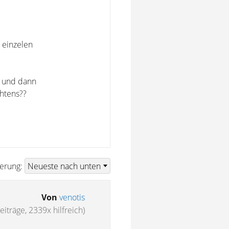
 einzelen
r und dann
chtens??
ierung:
Von
venotis
eiträge, 2339x hilfreich)