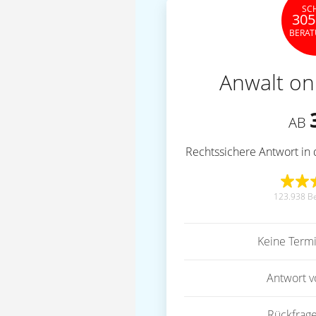
SC
305
BERA
Anwalt on
AB
Rechtssichere Antwort in 
123.938 B
Keine Term
Antwort 
Rückfrag