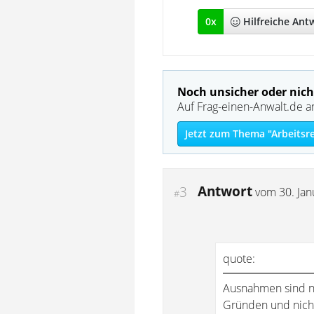
0
x
Hilfreich
e Ant
Noch unsicher oder nich
Auf Frag-einen-Anwalt.de a
Jetzt zum Thema "Arbeitsr
Antwort
3
vom
30. Ja
#
quote:
Ausnahmen sind na
Gründen und nich