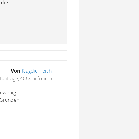
 die
Von
Klagdichreich
Beiträge, 486x hilfreich)
zuwenig.
n Gründen