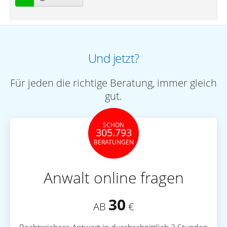
Und jetzt?
Für jeden die richtige Beratung, immer gleich
gut.
SCHON
305.793
BERATUNGEN
Anwalt online fragen
30
AB
€